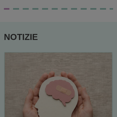
SENS
HUILE
NOTIZIE
BALSAMO
150ML AL
CARRELLO