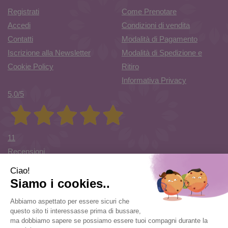
Registrati
Come Prenotare
Accedi
Condizioni di vendita
Contatti
Modalità di Pagamento
Iscrizione alla Newsletter
Modalità di Spedizione e
Cookie Policy
Ritiro
Informativa Privacy
5,0
/5
11
Recensioni
Farmacia di Cuvio Sas
- via Vittorio Veneto 12/a 21030 Cuvio
(VA)
info@farmaciadicuvio.it (per info ordini) -