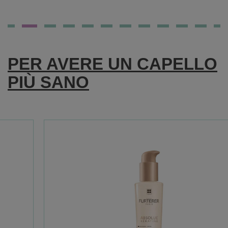
FOSFORO
ADVANCE
PER AVERE UN CAPELLO
PIÙ SANO
50CPR AL
CARRELLO