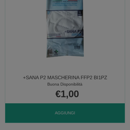
15ML AL
CARRELLO
1PZ
5 SENS HUILE BALSAMO 150ML
Scarsa Disponibilità
€27,50
AGGIUNGI 5
AGGIUNGI