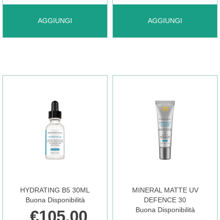
AGGIUNGI GLYCOLIC
AGGIUNGI HA
AGGIUNGI
AGGIUNGI
CLEANSER
INTENSIFIER
150ML
MOD
EU AL
30ML AL
CARRELLO
CARRELLO
HYDRATING B5 30ML
MINERAL MATTE UV
Buona Disponibilità
DEFENCE 30
Buona Disponibilità
€105,00