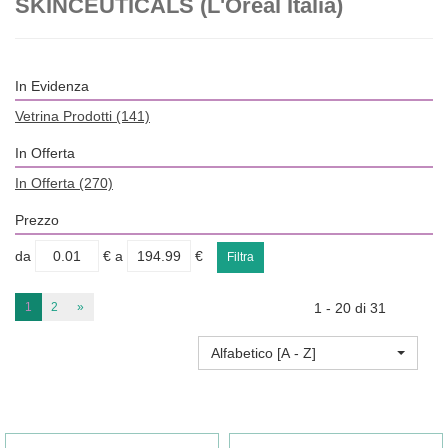
SKINCEUTICALS (L'Oreal Italia)
In Evidenza
Vetrina Prodotti
(141)
In Offerta
In Offerta
(270)
Prezzo
filtra
filtra
da
€
a
€
da
a
1
2
»
1 - 20 di 31
Alfabetico [A - Z]