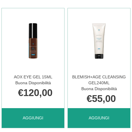
CONTROL
EYE
50ML NON
15ML AL
È
CARRELLO
DISPONIBILE
AOX EYE GEL 15ML
BLEMISH+AGE CLEANSING
Buona Disponibilità
GEL240ML
Buona Disponibilità
€120,00
€55,00
AGGIUNGI AOX
AGGIUNGI BLEMISH+A
AGGIUNGI
AGGIUNGI