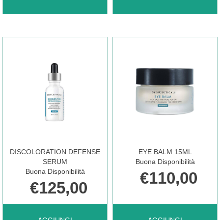
FERULIC
CYCLE
30ML AL
CATALYST
CARRELLO
30ML AL
CARRELLO
DISCOLORATION DEFENSE
EYE BALM 15ML
SERUM
Buona Disponibilità
Buona Disponibilità
€110,00
€125,00
AGGIUNGI DISCOLORATION
AGGIUNGI EYE