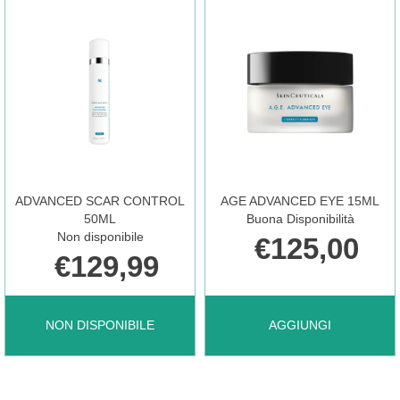
15ML AL
CORRECTOR30ML AL
CARRELLO
CARRELLO
ADVANCED SCAR CONTROL
AGE ADVANCED EYE 15ML
50ML
Buona Disponibilità
Non disponibile
€125,00
€129,99
ADVANCED
AGGIUNGI AGE
NON DISPONIBILE
AGGIUNGI
SCAR
ADVANCED