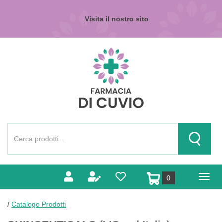
Passa
al
Visita il nostro sito
contenuto
principale
Farmacia
di
Cuvio
Cerca
Prodotto
Cerca Pr
prodotti
0
inseriti
/
Catalogo Prodotti