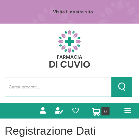
Passa
al
Visita il nostro sito
contenuto
principale
Farmacia
di
Cuvio
Cerca
Prodotto
Cerca Pr
prodotti
0
inseriti
Registrazione Dati