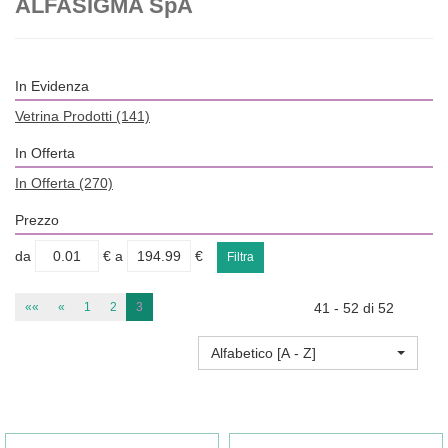
ALFASIGMA SpA
In Evidenza
Vetrina Prodotti
(141)
In Offerta
In Offerta
(270)
Prezzo
filtra
filtra
da
€
a
€
da
a
««
«
1
2
3
41 - 52 di 52
Alfabetico [A - Z]