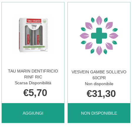
1% AL
1% AL
CARRELLO
CARRELLO
TAU MARIN DENTIFRICIO
VESVEIN GAMBE SOLLIEVO
RINF RIC
60CPR
Scarsa Disponibilità
Non disponibile
€5,70
€31,30
AGGIUNGI TAU
VESVEIN
AGGIUNGI
NON DISPONIBILE