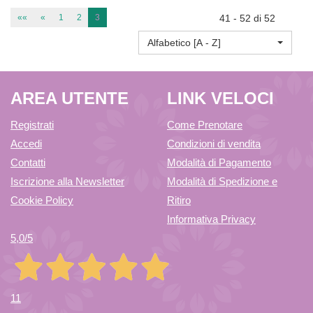
GRAT
20CPR AL
««
«
1
2
3
41 - 52 di 52
Alfabetico [A - Z]
10BUST
CARRELLO
AREA UTENTE
LINK VELOCI
1G AL
Registrati
Come Prenotare
Accedi
Condizioni di vendita
CARRELLO
Contatti
Modalità di Pagamento
Iscrizione alla Newsletter
Modalità di Spedizione e
Cookie Policy
Ritiro
Informativa Privacy
5,0
/5
11