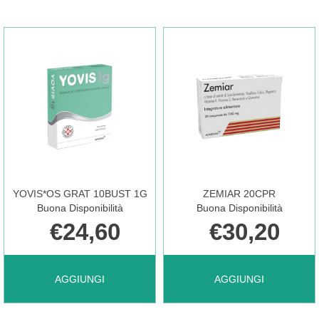
FLACONCINI
STICK
10FL
20STICK AL
OS AL
CARRELLO
CARRELLO
YOVIS*OS GRAT 10BUST 1G
ZEMIAR 20CPR
Buona Disponibilità
Buona Disponibilità
€24,60
€30,20
AGGIUNGI YOVIS*OS
AGGIUNGI ZEMIAR
AGGIUNGI
AGGIUNGI