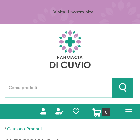
Passa
al
Visita il nostro sito
contenuto
principale
Farmacia
di
Cuvio
Cerca
Prodotto
Cerca Pr
prodotti
0
inseriti
/
Catalogo Prodotti