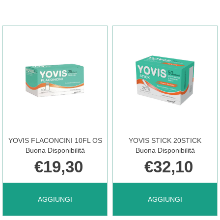
BAMBINI
CAPS
FRAGOLA
20CPS AL
100ML
CARRELLO
NF NON
È
YOVIS FLACONCINI 10FL OS
YOVIS STICK 20STICK
Buona Disponibilità
Buona Disponibilità
€19,30
€32,10
DISPONIBILE
AGGIUNGI YOVIS
AGGIUNGI YOVIS
AGGIUNGI
AGGIUNGI