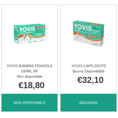
MARIN
GAMBE
DENTIFRICIO
SOLLIEVO
RINF
60CPR NON
RIC AL
È
YOVIS BAMBINI FRAGOLA
YOVIS CAPS 20CPS
CARRELLO
DISPONIBILE
100ML NF
Buona Disponibilità
Non disponibile
€32,10
€18,80
YOVIS
AGGIUNGI YOVIS
NON DISPONIBILE
AGGIUNGI