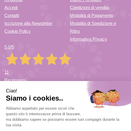
Accedi
Condizioni di vendita
Contatti
Modalità di Pagamento
Iscrizione alla Newsletter
Modalità di Spedizione e
Cookie Policy
Ritiro
Informativa Privacy
5,0
/5
11
Recensioni
Farmacia di Cuvio Sas
- via Vittorio Veneto 12/a 21030 Cuvio
(VA)
info@farmaciadicuvio.it (per info ordini) -
farmaciadicuvio@gmail.com (per info farmacia)
|
Tel.: