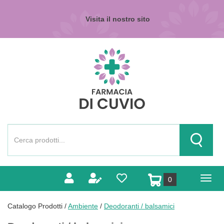
Passa
al
Visita il nostro sito
contenuto
principale
Farmacia
di
Cuvio
Cerca
Prodotto
Cerca Pr
prodotti
0
inseriti
Catalogo Prodotti /
Ambiente
/
Deodoranti / balsamici