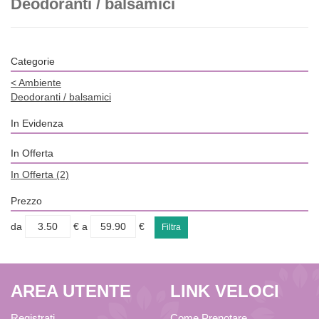
Deodoranti / balsamici
Categorie
<
Ambiente
Deodoranti / balsamici
In Evidenza
In Offerta
In Offerta
(2)
Prezzo
filtra
filtra
da
€
a
€
da
a
AREA UTENTE
LINK VELOCI
Registrati
Come Prenotare