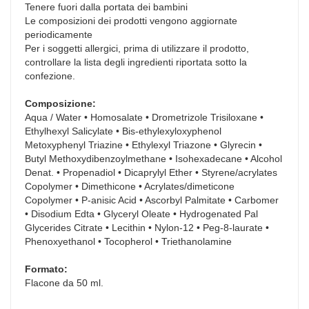
Tenere fuori dalla portata dei bambini
Le composizioni dei prodotti vengono aggiornate
periodicamente
Per i soggetti allergici, prima di utilizzare il prodotto,
controllare la lista degli ingredienti riportata sotto la
confezione.
Composizione:
Aqua / Water • Homosalate • Drometrizole Trisiloxane •
Ethylhexyl Salicylate • Bis-ethylexyloxyphenol
Metoxyphenyl Triazine • Ethylexyl Triazone • Glyrecin •
Butyl Methoxydibenzoylmethane • Isohexadecane • Alcohol
Denat. • Propenadiol • Dicaprylyl Ether • Styrene/acrylates
Copolymer • Dimethicone • Acrylates/dimeticone
Copolymer • P-anisic Acid • Ascorbyl Palmitate • Carbomer
• Disodium Edta • Glyceryl Oleate • Hydrogenated Pal
Glycerides Citrate • Lecithin • Nylon-12 • Peg-8-laurate •
Phenoxyethanol • Tocopherol • Triethanolamine
Formato:
Flacone da 50 ml.