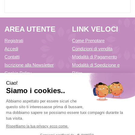
AREA UTENTE
LINK VELOCI
Registrati
Come Prenotare
Accedi
Condizioni di vendita
Contatti
Modalità di Pagamento
Iscrizione alla Newsletter
Modalità di Spedizione e
Cookie Policy
Ritiro
Informativa Privacy
5,0
/5
11
Recensioni