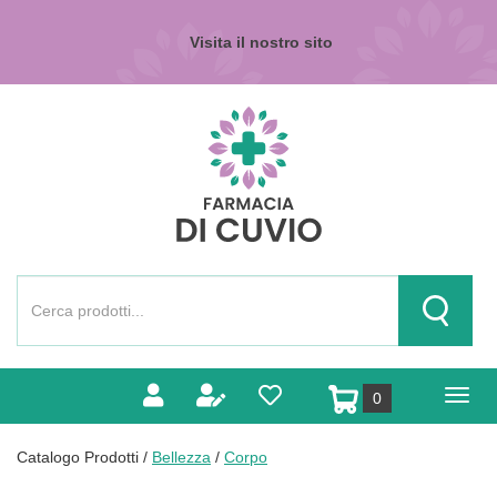
Passa
al
Visita il nostro sito
contenuto
principale
Farmacia
di
Cuvio
Cerca
Prodotto
Cerca Pr
prodotti
0
inseriti
Catalogo Prodotti /
Bellezza
/
Corpo