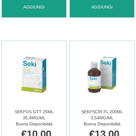
AGGIUNGI RINOFLUIMUCIL*SPRAY
AGGIUNGI RINOGUTT*
AGGIUNGI
AGGIUNGI
NAS
NASALE
10ML AL
10ML
CARRELLO
EU AL
CARRELLO
SEKI*OS GTT 25ML
SEKI*SCIR FL 200ML
35,4MG/ML
3,54MG/ML
Buona Disponibilità
Buona Disponibilità
€10,00
€13,00