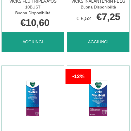
VICKS FLU TRIPLA A*OS
VICKS INALANTE*RIN FL 1G
10BUST
Buona Disponibilità
Buona Disponibilità
€7,25
€ 8,52
€10,60
AGGIUNGI VICKS
AGGIUNGI VICKS
AGGIUNGI
AGGIUNGI
FLU
INALANTE*RIN
12%
TRIPLA
FL
A*OS
1G AL
10BUST AL
CARRELLO