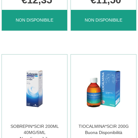
SINECOD
SOBREFRI*SCIR
NON DISPONIBILE
NON DISPONIBILE
TOSSE
200ML
SED*200ML3MG/10G NON
40MG/5ML NON
È
È
DISPONIBILE
DISPONIBILE
SOBREPIN*SCIR 200ML
TIOCALMINA*SCIR 200G
40MG/5ML
Buona Disponibilità