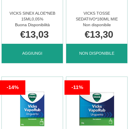
VICKS SINEX ALOE*NEB
VICKS TOSSE
15ML0,05%
SEDATIVO*180ML MIE
Buona Disponibilità
Non disponibile
€13,03
€13,30
AGGIUNGI VICKS
VICKS
AGGIUNGI
NON DISPONIBILE
SINEX
TOSSE
14%
11%
ALOE*NEB
SEDATIVO*180ML
15ML0,05% AL
MIE NON