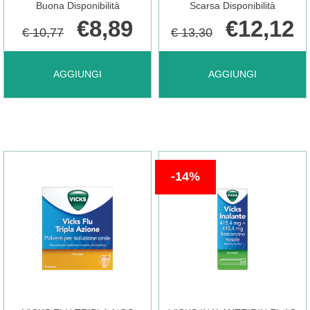
Buona Disponibilità
Scarsa Disponibilità
€8,89
€12,12
€ 10,77
€ 13,30
AGGIUNGI VICKS
AGGIUNGI VICKS
AGGIUNGI
AGGIUNGI
FLU
FLU
ACTION*12CPR200+30MG AL
GIORNO
14%
CARRELLO
NOTTE*12+4CPR AL
CARRELLO