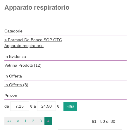
Apparato respiratorio
Categorie
<
Farmaci Da Banco SOP OTC
Apparato respiratorio
In Evidenza
Vetrina Prodotti
(12)
In Offerta
In Offerta
(8)
Prezzo
filtra
filtra
da
€
a
€
da
a
««
«
1
2
3
4
61 - 80 di 80