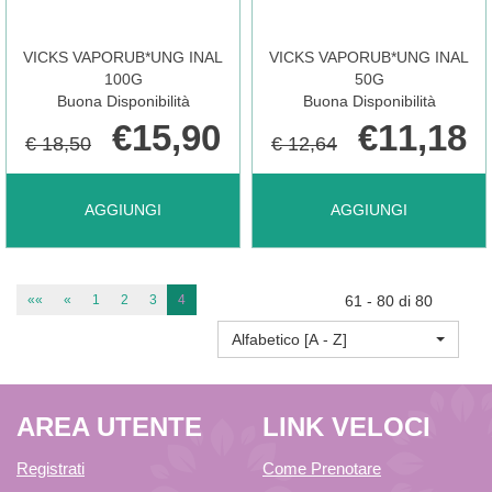
CARRELLO
È
VICKS VAPORUB*UNG INAL
VICKS VAPORUB*UNG INAL
DISPONIBILE
100G
50G
Buona Disponibilità
Buona Disponibilità
€15,90
€11,18
€ 18,50
€ 12,64
AGGIUNGI VICKS
AGGIUNGI VICKS
AGGIUNGI
AGGIUNGI
VAPORUB*UNG
VAPORUB*UNG
««
«
1
2
3
4
61 - 80 di 80
Alfabetico [A - Z]
INAL
INAL
AREA UTENTE
LINK VELOCI
100G AL
50G AL
Registrati
Come Prenotare