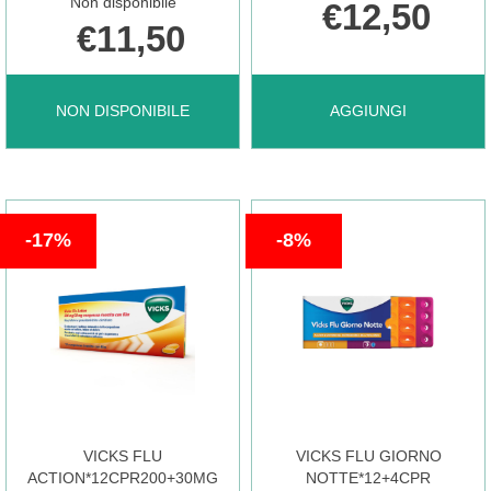
Non disponibile
€12,50
€11,50
SOBREPIN*SCIR
AGGIUNGI TIOCALMINA
NON DISPONIBILE
AGGIUNGI
200ML
200G AL
17%
8%
40MG/5ML NON
CARRELLO
È
DISPONIBILE
VICKS FLU
VICKS FLU GIORNO
ACTION*12CPR200+30MG
NOTTE*12+4CPR