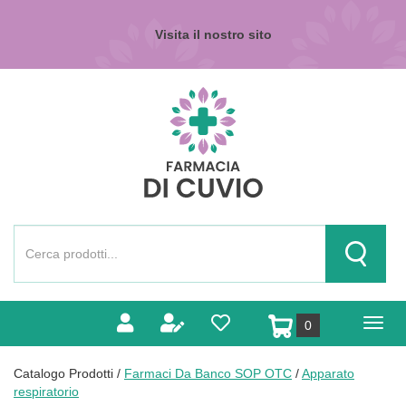
Passa
al
Visita il nostro sito
contenuto
principale
Farmacia
di
Cuvio
Cerca
Prodotto
Cerca Pr
prodotti
0
inseriti
Catalogo Prodotti /
Farmaci Da Banco SOP OTC
/
Apparato
respiratorio