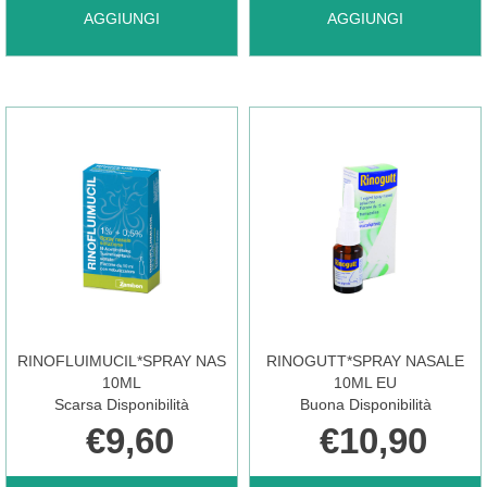
AGGIUNGI RINAZINA*SPRAY
AGGIUNGI RINOCLENI
AGGIUNGI
AGGIUNGI
NAS
200ER
15ML
100MCG AL
0,1% AL
CARRELLO
CARRELLO
RINOFLUIMUCIL*SPRAY NAS
RINOGUTT*SPRAY NASALE
10ML
10ML EU
Scarsa Disponibilità
Buona Disponibilità
€9,60
€10,90