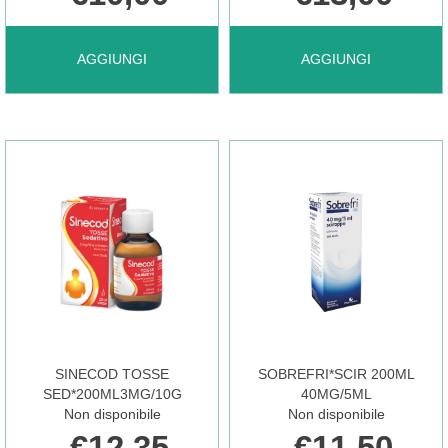
AGGIUNGI SEKI*OS
AGGIUNGI SEKI*SCIR
AGGIUNGI
AGGIUNGI
GTT
FL
25ML
200ML
35,4MG/ML AL
3,54MG/ML AL
CARRELLO
CARRELLO
SINECOD TOSSE
SOBREFRI*SCIR 200ML
SED*200ML3MG/10G
40MG/5ML
Non disponibile
Non disponibile
€12,35
€11,50