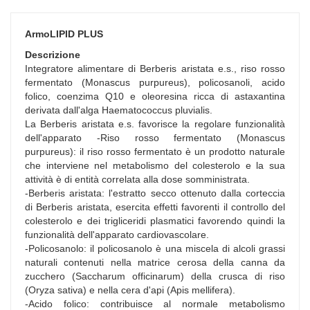
ArmoLIPID PLUS
Descrizione
Integratore alimentare di Berberis aristata e.s., riso rosso
fermentato (Monascus purpureus), policosanoli, acido
folico, coenzima Q10 e oleoresina ricca di astaxantina
derivata dall'alga Haematococcus pluvialis.
La Berberis aristata e.s. favorisce la regolare funzionalità
dell'apparato -Riso rosso fermentato (Monascus
purpureus): il riso rosso fermentato è un prodotto naturale
che interviene nel metabolismo del colesterolo e la sua
attività è di entità correlata alla dose somministrata.
-Berberis aristata: l'estratto secco ottenuto dalla corteccia
di Berberis aristata, esercita effetti favorenti il controllo del
colesterolo e dei trigliceridi plasmatici favorendo quindi la
funzionalità dell'apparato cardiovascolare.
-Policosanolo: il policosanolo è una miscela di alcoli grassi
naturali contenuti nella matrice cerosa della canna da
zucchero (Saccharum officinarum) della crusca di riso
(Oryza sativa) e nella cera d'api (Apis mellifera).
-Acido folico: contribuisce al normale metabolismo