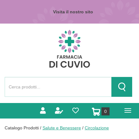
Passa
al
Visita il nostro sito
contenuto
principale
Farmacia
di
Cuvio
Cerca
Prodotto
Cerca Pr
prodotti
0
inseriti
Catalogo Prodotti /
Salute e Benessere
/
Circolazione