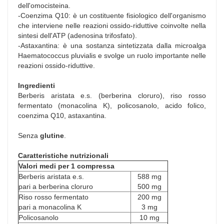
dell'omocisteina.
-Coenzima Q10: è un costituente fisiologico dell'organismo
che interviene nelle reazioni ossido-riduttive coinvolte nella
sintesi dell'ATP (adenosina trifosfato).
-Astaxantina: è una sostanza sintetizzata dalla microalga
Haematococcus pluvialis e svolge un ruolo importante nelle
reazioni ossido-riduttive.
Ingredienti
Berberis aristata e.s. (berberina cloruro), riso rosso
fermentato (monacolina K), policosanolo, acido folico,
coenzima Q10, astaxantina.
Senza
glutine
.
Caratteristiche nutrizionali
Valori medi per 1 compressa
Berberis aristata e.s.
588 mg
pari a berberina cloruro
500 mg
Riso rosso fermentato
200 mg
pari a monacolina K
3 mg
Policosanolo
10 mg