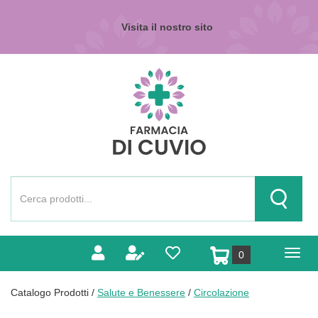
Passa
al
Visita il nostro sito
contenuto
principale
Farmacia
di
Cuvio
Cerca
Prodotto
Cerca Pr
prodotti
0
inseriti
Catalogo Prodotti /
Salute e Benessere
/
Circolazione