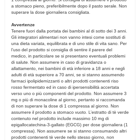
a stomaco pieno, preferibilmente dopo il pasto serale. Non
superare la dose giornaliera consigliata.
Avvertenze
Tenere fuori dalla portata dei bambini al di sotto dei 3 anni.
Gli integratori alimentari non vanno intesi come sostituti di
una dieta variata, equilibrata e di uno stile di vita sano. Per
l’uso del prodotto si consiglia di sentire il parere del
medico, in particolare se si presentano eventuali problemi
di salute. Non assumere in caso di gravidanza o
allattamento, nei bambini di età inferiore a 18 anni e negli
adulti di età superiore a 70 anni, se si stanno assumendo
farmaci ipolipidemizzanti o altri prodotti contenenti riso
rosso fermentato ed in caso di ipersensibilità accertata
verso uno o più componenti del prodotto. Non assumere 3
mg o più di monacoline al giorno, pertanto si raccomanda
di non superare la dose di 1 compressa al giorno. Non
assumere il prodotto a stomaco vuoto. L’estratto di tè verde
contenuto nel prodotto include massimo 10 mg di
epigallocatechina-3-gallato (EGCG) per dose giornaliera (1
compressa). Non assumere se si stanno consumando altri
prodotti contenenti tè verde nello stesso giorno, non