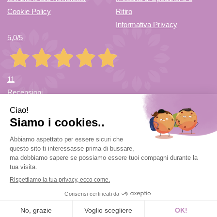
Cookie Policy
Ritiro
Informativa Privacy
5,0
/5
11
Recensioni
Farmacia di Cuvio Sas
- via Vittorio Veneto 12/a 21030 Cuvio
(VA)
info@farmaciadicuvio.it (per info ordini) -
farmaciadicuvio@gmail.com (per info farmacia)
|
Tel.:
0332.624208
| P.Iva: 03656220120 | Numero R.E.A.: VA369153
Powered by
Prenofa
Web Design
Fulcri srl