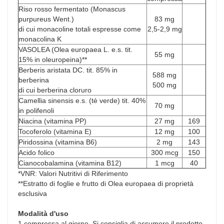
Riso rosso fermentato (Monascus
purpureus Went.)
83 mg
di cui monacoline totali espresse come
2,5-2,9 mg
monacolina K
VASOLEA (Olea europaea L. e.s. tit.
55 mg
15% in oleuropeina)**
Berberis aristata DC. tit. 85% in
588 mg
berberina
500 mg
di cui berberina cloruro
Camellia sinensis e.s. (tè verde) tit. 40%
70 mg
in polifenoli
Niacina (vitamina PP)
27 mg
169
Tocoferolo (vitamina E)
12 mg
100
Piridossina (vitamina B6)
2 mg
143
Acido folico
300 mcg
150
Cianocobalamina (vitamina B12)
1 mcg
40
*VNR: Valori Nutritivi di Riferimento
**Estratto di foglie e frutto di Olea europaea di proprietà
esclusiva
Modalità d'uso
1 compressa al giorno. Si consiglia di assumere il prodotto