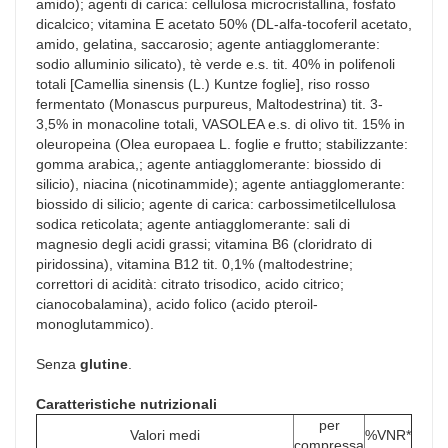
amido); agenti di carica: cellulosa microcristallina, fosfato
dicalcico; vitamina E acetato 50% (DL-alfa-tocoferil acetato,
amido, gelatina, saccarosio; agente antiagglomerante:
sodio alluminio silicato), tè verde e.s. tit. 40% in polifenoli
totali [Camellia sinensis (L.) Kuntze foglie], riso rosso
fermentato (Monascus purpureus, Maltodestrina) tit. 3-
3,5% in monacoline totali, VASOLEA e.s. di olivo tit. 15% in
oleuropeina (Olea europaea L. foglie e frutto; stabilizzante:
gomma arabica,; agente antiagglomerante: biossido di
silicio), niacina (nicotinammide); agente antiagglomerante:
biossido di silicio; agente di carica: carbossimetilcellulosa
sodica reticolata; agente antiagglomerante: sali di
magnesio degli acidi grassi; vitamina B6 (cloridrato di
piridossina), vitamina B12 tit. 0,1% (maltodestrine;
correttori di acidità: citrato trisodico, acido citrico;
cianocobalamina), acido folico (acido pteroil-
monoglutammico).
Senza
glutine
.
Caratteristiche nutrizionali
per
Valori medi
%VNR*
compressa