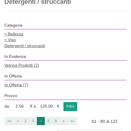
Detergenti / struccanti
Categorie
<
Bellezza
<
Viso
Detergenti / struccanti
In Evidenza
Vetrina Prodotti
(2)
In Offerta
In Offerta
(7)
Prezzo
filtra
filtra
da
€
a
€
da
a
««
«
2
3
4
5
6
»
»»
61 - 80 di 122