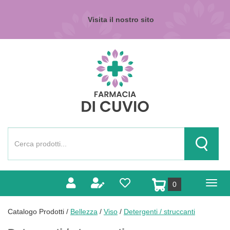
Passa
al
Visita il nostro sito
contenuto
principale
Farmacia
di
Cuvio
Cerca
Prodotto
Cerca Pr
prodotti
0
inseriti
Catalogo Prodotti /
Bellezza
/
Viso
/
Detergenti / struccanti