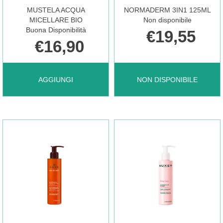
CARRELLO
CARRELLO
MUSTELA ACQUA
NORMADERM 3IN1 125ML
MICELLARE BIO
Non disponibile
Buona Disponibilità
€19,55
€16,90
AGGIUNGI MUSTELA
NORMADERM
AGGIUNGI
NON DISPONIBILE
ACQUA
3IN1
MICELLARE
125ML NON
BIO AL
È
CARRELLO
DISPONIBILE