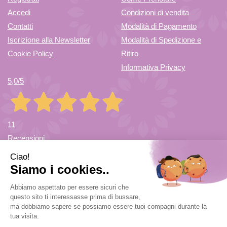
Accedi
Condizioni di vendita
GEL NON
CARRELLO
Contatti
Modalità di Pagamento
Iscrizione alla Newsletter
Modalità di Spedizione e
È
Cookie Policy
Ritiro
Informativa Privacy
5,0
/5
DISPONIBILE
11
Recensioni
Farmacia di Cuvio Sas
- via Vittorio Veneto 12/a 21030 Cuvio
(VA)
info@farmaciadicuvio.it (per info ordini) -
farmaciadicuvio@gmail.com (per info farmacia)
|
Tel.: