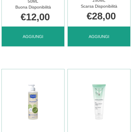
CARRELLO
CARRELLO
250ML
50ML
Scarsa Disponibilità
Buona Disponibilità
€28,00
€12,00
AGGIUNGI MIAMO
AGGIUNGI MIAMO
AGGIUNGI
AGGIUNGI
TC
VITAMIN
MINISIZE
COMP
CRYST
MILK
50ML AL
250ML AL