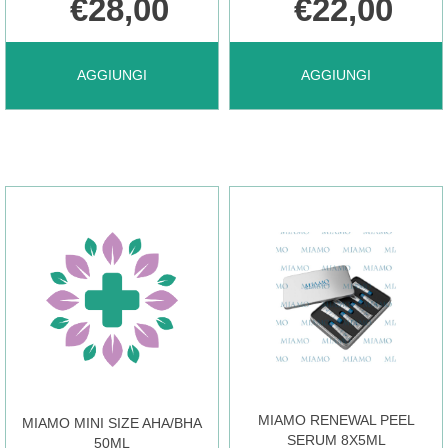
€28,00
€22,00
AGGIUNGI MIAMO
AGGIUNGI MIAMO
AGGIUNGI
AGGIUNGI
HYDRA
MICELLAR
SOFT
CLEAN
CREAMY
WAT
150ML AL
250ML AL
CARRELLO
CARRELLO
MIAMO RENEWAL PEEL
MIAMO MINI SIZE AHA/BHA
SERUM 8X5ML
50ML