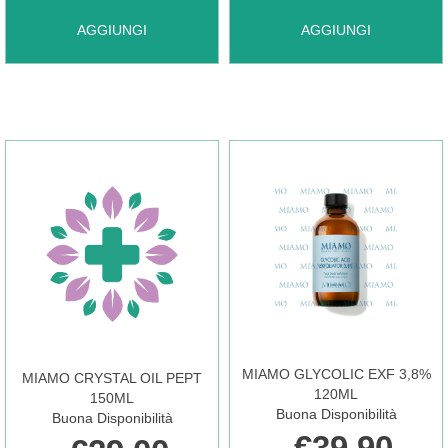
AGGIUNGI MIAMO
AGGIUNGI MIAMO
AGGIUNGI
AGGIUNGI
DISPONIBILE
2026
2026
COF
COF
DETERS
DETERS
ILLUMIN AL
LENITIVO AL
CARRELLO
CARRELLO
MIAMO GLYCOLIC EXF 3,8%
MIAMO CRYSTAL OIL PEPT
120ML
150ML
Buona Disponibilità
Buona Disponibilità
€39,90