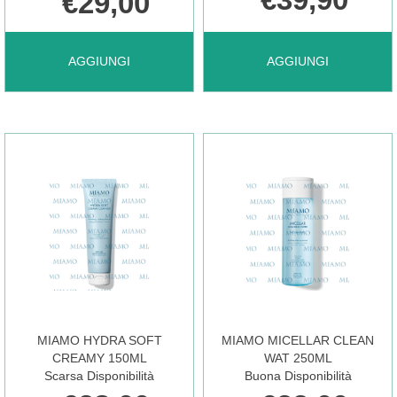
€29,00
AGGIUNGI MIAMO
AGGIUNGI MIAMO
AGGIUNGI
AGGIUNGI
CRYSTAL
GLYCOLIC
OIL
EXF
PEPT
3,8%
150ML AL
120ML AL
MIAMO HYDRA SOFT
MIAMO MICELLAR CLEAN
CARRELLO
CARRELLO
CREAMY 150ML
WAT 250ML
Scarsa Disponibilità
Buona Disponibilità