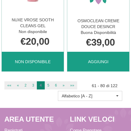
OIL NON
SCRUB NON
NUXE VROSE SOOTH
OSMOCLEAN CREME
È
È
CLEANS GEL
DOUCE DESINCR
Non disponibile
Buona Disponibilità
€20,00
€39,00
DISPONIBILE
DISPONIBILE
NUXE
AGGIUNGI OSMOCLEA
NON DISPONIBILE
AGGIUNGI
VROSE
CREME
««
«
2
3
4
5
6
»
»»
61 - 80 di 122
Alfabetico [A - Z]
SOOTH
DOUCE
AREA UTENTE
LINK VELOCI
CLEANS
DESINCR AL
Registrati
Come Prenotare