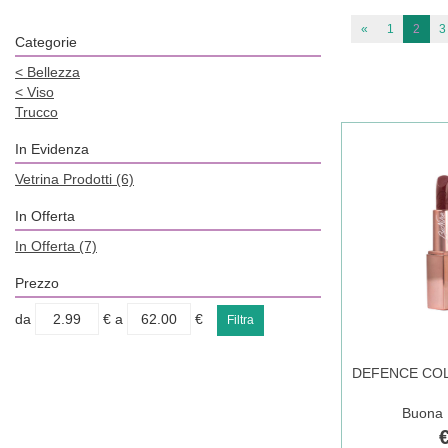
«
1
2
3
Categorie
<
Bellezza
<
Viso
Trucco
In Evidenza
Vetrina Prodotti
(6)
In Offerta
In Offerta
(7)
Prezzo
filtra
filtra
da
€
a
€
da
a
DEFENCE CO
Buona D