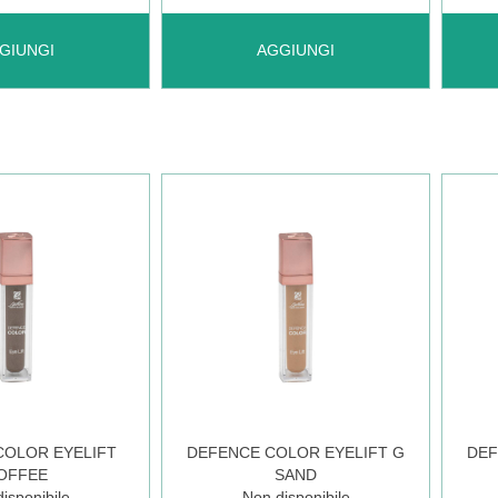
 DEFENCE
AGGIUNGI DEFENCE
AGGI
GIUNGI
AGGIUNGI
COLOR
COL
CREAMY
CRE
VELV
VELV
114 AL
115 
O
CARRELLO
CAR
COLOR EYELIFT
DEFENCE COLOR EYELIFT G
DEF
OFFEE
SAND
isponibile
Non disponibile