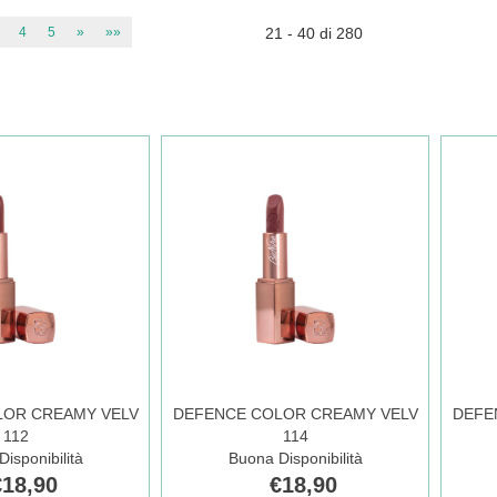
4
5
»
»»
21 - 40 di 280
LOR CREAMY VELV
DEFENCE COLOR CREAMY VELV
DEFE
112
114
isponibilità
Buona Disponibilità
€18,90
€18,90