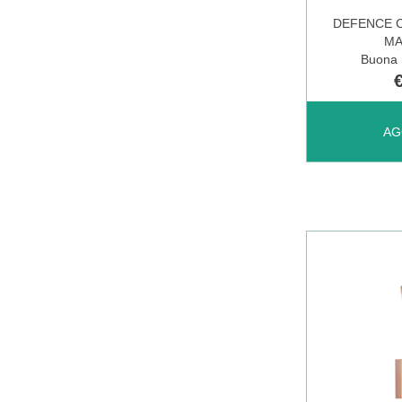
DEFENCE C
MA
DISPONIBI
Buona D
AGGIUNGI
AG
COLOR
INFINITY
MASCARA 
CARRELL