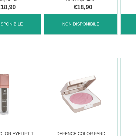
€18,90
€18,90
DEFENCE
DEF
ISPONIBILE
NON DISPONIBILE
COLOR
COL
EYELIFT
EYEL
ON
G
Q
SAND NON
ROS
LE
È
È
OLOR EYELIFT T
DEFENCE COLOR FARD