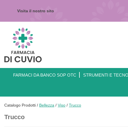
Passa
al
Visita il nostro sito
contenuto
principale
Farmacia
di
Cuvio
FARMACI DA BANCO SOP OTC
STRUMENTI E TECN
Catalogo Prodotti /
Bellezza
/
Viso
/
Trucco
Trucco