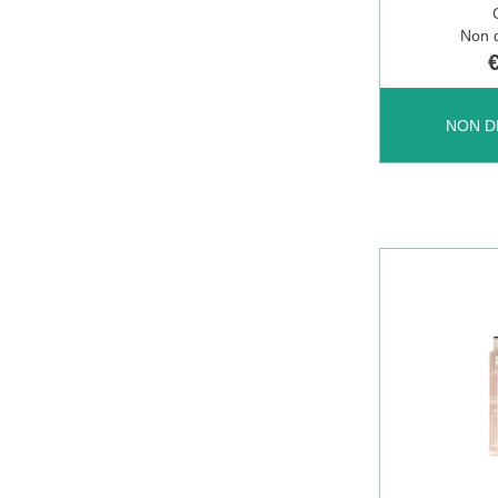
Non d
DEFENCE
NON D
COLOR
EYELIFT
T
GREY NON
È