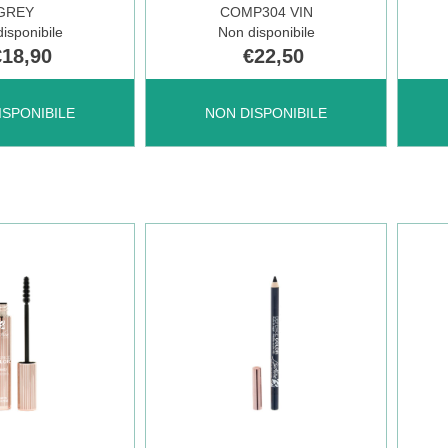
GREY
COMP304 VIN
DISPONIBILE
DISP
isponibile
Non disponibile
€18,90
€22,50
DEFENCE
DEF
ISPONIBILE
NON DISPONIBILE
COLOR
COL
FARD
HG
COMP304
FOND
VIN NON
È
È
DISP