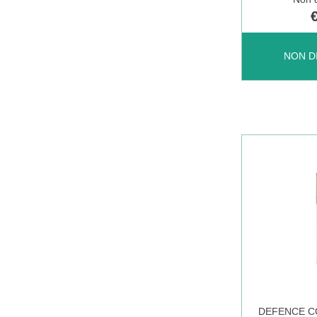
DEFENCE
NON D
COLOR
EYELIFT
COFFEE N
È
DISPONIBI
DEFENCE C