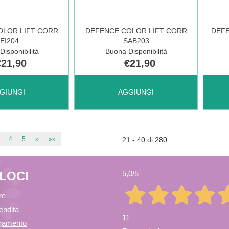
303 AL
304 
OLOR LIFT CORR
DEFENCE COLOR LIFT CORR
DEFE
EI204
SAB203
CARRELLO
CAR
Disponibilità
Buona Disponibilità
€21,90
€21,90
 DEFENCE
AGGIUNGI DEFENCE
AGGI
GIUNGI
AGGIUNGI
COLOR
COL
4
5
»
»»
21 - 40 di 280
LIFT
LIP
ELOCI
5,0
/5
CORR
DES
re
endita
11
agamento
SAB203 AL
MAT