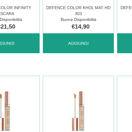
OLOR INFINITY
DEFENCE COLOR KHOL MAT HD
DEFE
SCARA
303
LE
DISPONIBILE
isponibilità
Buona Disponibilità
€21,50
€14,90
 DEFENCE
AGGIUNGI DEFENCE
AGGI
GIUNGI
AGGIUNGI
COLOR
COL
KHOL
KHO
AL
MAT
MAT
O
HD
HD