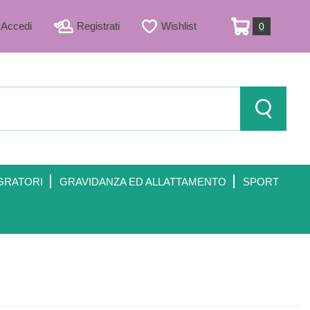
Accedi
Registrati
Wishlist
0
ARTICOLI
INSERITI
Cerca Prod
GRATORI
GRAVIDANZA ED ALLATTAMENTO
SPORT