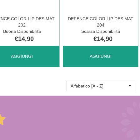
AL
306 AL
NCE COLOR LIP DES MAT
DEFENCE COLOR LIP DES MAT
202
204
RELLO
CARRELLO
Buona Disponibilità
Scarsa Disponibilità
€14,90
€14,90
UNGI DEFENCE
AGGIUNGI DEFENCE
AGGIUNGI
AGGIUNGI
OR
COLOR
Alfabetico [A - Z]
LIP
DES
MAT