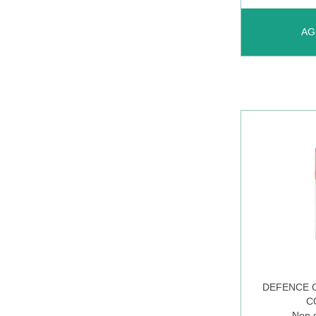
AGGIUNGI
AG
COLOR
CREAMY
VELV
112 AL
CARRELL
DEFENCE 
C
Non d