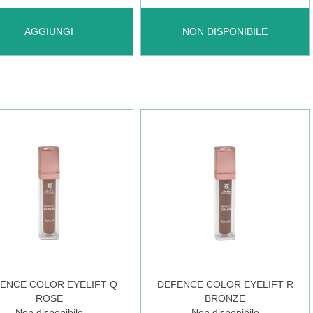
UNGI DEFENCE
DEFENCE
AGGIUNGI
NON DISPONIBILE
OR
COLOR
AMY
EYELIFT
CARAMEL NON
AL
È
RELLO
DISPONIBILE
ENCE COLOR EYELIFT Q
DEFENCE COLOR EYELIFT R
ROSE
BRONZE
Non disponibile
Non disponibile