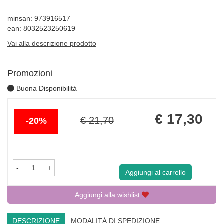
minsan: 973916517
ean: 8032523250619
Vai alla descrizione prodotto
Promozioni
Buona Disponibilità
Sconto
Prezzo
€ 17,30
€ 21,70
20%
del
scontato
-
+
Aggiungi al carrello
Aggiungi alla wishlist
DESCRIZIONE
MODALITÀ DI SPEDIZIONE