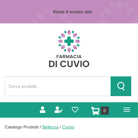
Passa
al
Visita il nostro sito
contenuto
principale
Farmacia
di
Cuvio
Cerca
Prodotto
Cerca Pr
prodotti
0
inseriti
Catalogo Prodotti /
Bellezza
/
Corpo