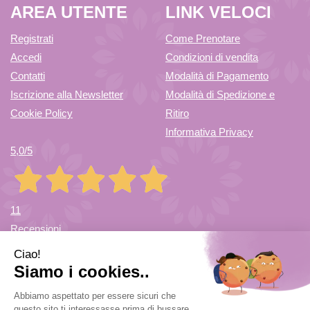
AREA UTENTE
LINK VELOCI
Registrati
Come Prenotare
Accedi
Condizioni di vendita
Contatti
Modalità di Pagamento
Iscrizione alla Newsletter
Modalità di Spedizione e
Cookie Policy
Ritiro
Informativa Privacy
5,0
/5
11
Recensioni
Farmacia di Cuvio Sas
- via Vittorio Veneto 12/a 21030 Cuvio