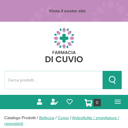
Passa
al
Visita il nostro sito
contenuto
principale
Farmacia
di
Cuvio
Cerca
Prodotto
Cerca Pr
prodotti
0
inseriti
Catalogo Prodotti /
Bellezza
/
Corpo
/
Anticellulite / smagliature /
rassodanti