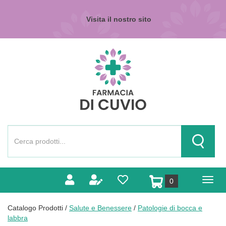
Passa
al
Visita il nostro sito
contenuto
principale
Farmacia
di
Cuvio
Cerca
Prodotto
Cerca Pr
prodotti
0
inseriti
Catalogo Prodotti /
Salute e Benessere
/
Patologie di bocca e
labbra