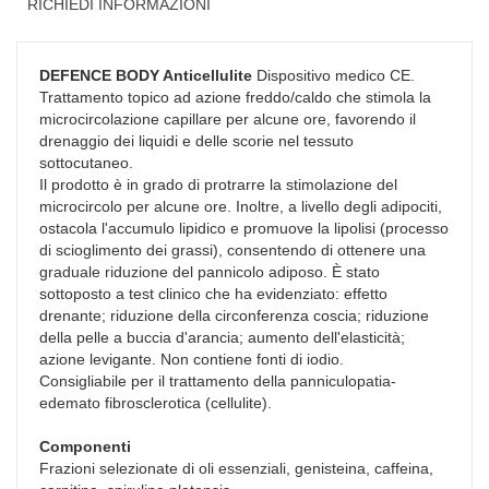
RICHIEDI INFORMAZIONI
DEFENCE BODY Anticellulite
Dispositivo medico CE.
Trattamento topico ad azione freddo/caldo che stimola la
microcircolazione capillare per alcune ore, favorendo il
drenaggio dei liquidi e delle scorie nel tessuto
sottocutaneo.
Il prodotto è in grado di protrarre la stimolazione del
microcircolo per alcune ore. Inoltre, a livello degli adipociti,
ostacola l'accumulo lipidico e promuove la lipolisi (processo
di scioglimento dei grassi), consentendo di ottenere una
graduale riduzione del pannicolo adiposo. È stato
sottoposto a test clinico che ha evidenziato: effetto
drenante; riduzione della circonferenza coscia; riduzione
della pelle a buccia d'arancia; aumento dell'elasticità;
azione levigante. Non contiene fonti di iodio.
Consigliabile per il trattamento della panniculopatia-
edemato fibrosclerotica (cellulite).
Componenti
Frazioni selezionate di oli essenziali, genisteina, caffeina,