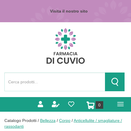
Passa
al
Visita il nostro sito
contenuto
principale
Farmacia
di
Cuvio
Cerca
Prodotto
Cerca Pr
prodotti
0
inseriti
Catalogo Prodotti /
Bellezza
/
Corpo
/
Anticellulite / smagliature /
rassodanti