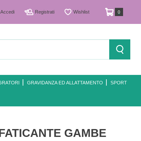
Accedi
Registrati
Wishlist
0
ARTICOLI
INSERITI
Cerca Prod
GRATORI
GRAVIDANZA ED ALLATTAMENTO
SPORT
FATICANTE GAMBE