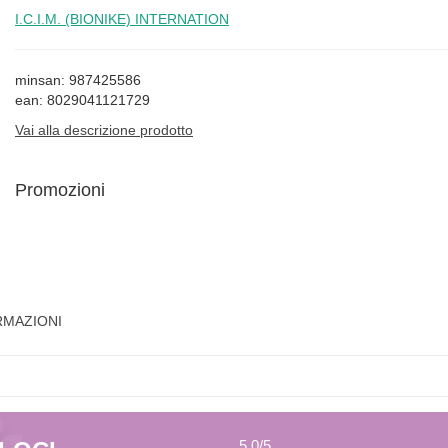
I.C.I.M. (BIONIKE) INTERNATION
minsan: 987425586
ean: 8029041121729
Vai alla descrizione prodotto
Promozioni
RMAZIONI
5,0
/5