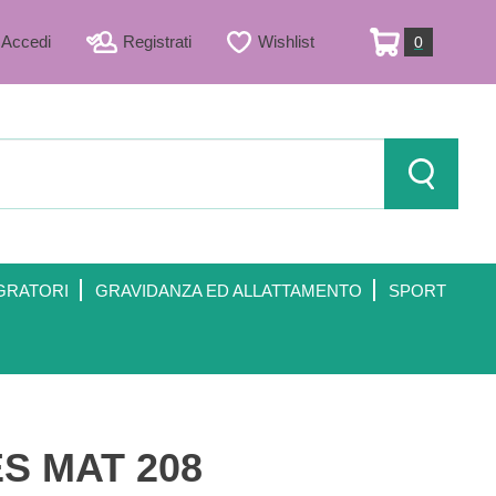
Accedi
Registrati
Wishlist
0
ARTICOLI
INSERITI
Cerca Prod
GRATORI
GRAVIDANZA ED ALLATTAMENTO
SPORT
S MAT 208