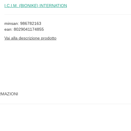
I.C.I.M. (BIONIKE) INTERNATION
minsan: 986782163
ean: 8029041174855
Vai alla descrizione prodotto
RMAZIONI