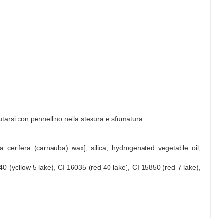
iutarsi con pennellino nella stesura e sfumatura.
a cerifera (carnauba) wax], silica, hydrogenated vegetable oil,
140 (yellow 5 lake), CI 16035 (red 40 lake), CI 15850 (red 7 lake),