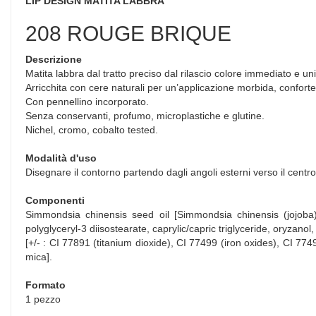
LIP DESIGN MATITA LABBRA
208 ROUGE BRIQUE
Descrizione
Matita labbra dal tratto preciso dal rilascio colore immediato e un
Arricchita con cere naturali per un’applicazione morbida, conforte
Con pennellino incorporato.
Senza conservanti, profumo, microplastiche e glutine.
Nichel, cromo, cobalto tested.
Modalità d'uso
Disegnare il contorno partendo dagli angoli esterni verso il centro
Componenti
Simmondsia chinensis seed oil [Simmondsia chinensis (jojoba) s
polyglyceryl-3 diisostearate, caprylic/capric triglyceride, oryzanol
[+/- : CI 77891 (titanium dioxide), CI 77499 (iron oxides), CI 774
mica].
Formato
1 pezzo