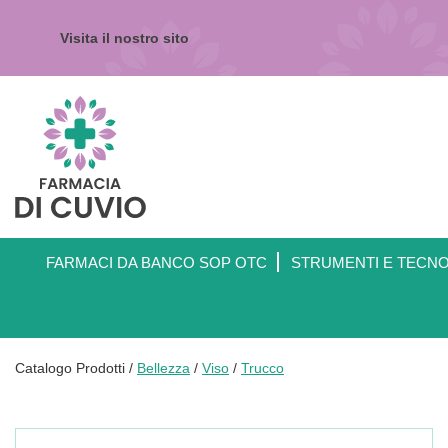
Passa
al
Visita il nostro sito
contenuto
principale
Farmacia
di
Cuvio
FARMACI DA BANCO SOP OTC
STRUMENTI E TECN
Catalogo Prodotti /
Bellezza
/
Viso
/
Trucco