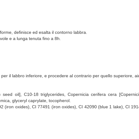
iforme, definisce ed esalta il contorno labbra.
vole e a lunga tenuta fino a 8h.
 per il labbro inferiore, e procedere al contrario per quello superiore, a
eed oil], C10-18 triglycerides, Copernicia cerifera cera [Copernici
, mica, glyceryl caprylate, tocopherol.
92 (iron oxides), CI 77491 (iron oxides), CI 42090 (blue 1 lake), CI 19