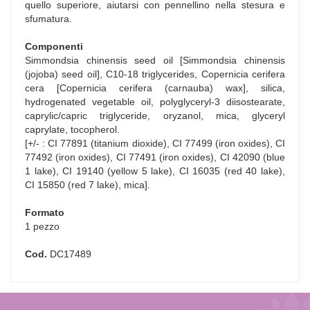
quello superiore, aiutarsi con pennellino nella stesura e
sfumatura.
Componenti
Simmondsia chinensis seed oil [Simmondsia chinensis
(jojoba) seed oil], C10-18 triglycerides, Copernicia cerifera
cera [Copernicia cerifera (carnauba) wax], silica,
hydrogenated vegetable oil, polyglyceryl-3 diisostearate,
caprylic/capric triglyceride, oryzanol, mica, glyceryl
caprylate, tocopherol.
[+/- : CI 77891 (titanium dioxide), CI 77499 (iron oxides), CI
77492 (iron oxides), CI 77491 (iron oxides), CI 42090 (blue
1 lake), CI 19140 (yellow 5 lake), CI 16035 (red 40 lake),
CI 15850 (red 7 lake), mica].
Formato
1 pezzo
Cod.
DC17489