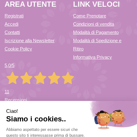
AREA UTENTE
LINK VELOCI
Registrati
Come Prenotare
Accedi
Condizioni di vendita
Contatti
Modalità di Pagamento
Iscrizione alla Newsletter
Modalità di Spedizione e
Cookie Policy
Ritiro
Informativa Privacy
5,0
/5
11
Recensioni
Farmacia di Cuvio Sas
- via Vittorio Veneto 12/a 21030 Cuvio
(VA)