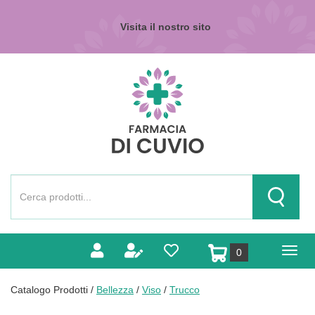
Passa
al
Visita il nostro sito
contenuto
principale
Farmacia
di
Cuvio
Cerca
Prodotto
Cerca Pr
prodotti
0
inseriti
Catalogo Prodotti /
Bellezza
/
Viso
/
Trucco