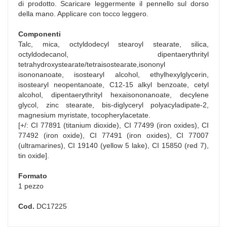
di prodotto. Scaricare leggermente il pennello sul dorso
della mano. Applicare con tocco leggero.
Componenti
Talc, mica, octyldodecyl stearoyl stearate, silica,
octyldodecanol, dipentaerythrityl
tetrahydroxystearate/tetraisostearate,isononyl
isononanoate, isostearyl alcohol, ethylhexylglycerin,
isostearyl neopentanoate, C12-15 alkyl benzoate, cetyl
alcohol, dipentaerythrityl hexaisononanoate, decylene
glycol, zinc stearate, bis-diglyceryl polyacyladipate-2,
magnesium myristate, tocopherylacetate.
[+/: CI 77891 (titanium dioxide), CI 77499 (iron oxides), CI
77492 (iron oxide), CI 77491 (iron oxides), CI 77007
(ultramarines), CI 19140 (yellow 5 lake), CI 15850 (red 7),
tin oxide].
Formato
1 pezzo
Cod.
DC17225