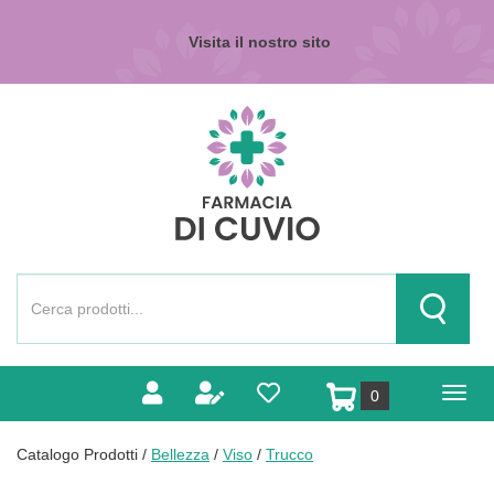
Passa
al
Visita il nostro sito
contenuto
principale
Farmacia
di
Cuvio
Cerca
Prodotto
Cerca Pr
prodotti
0
inseriti
Catalogo Prodotti /
Bellezza
/
Viso
/
Trucco