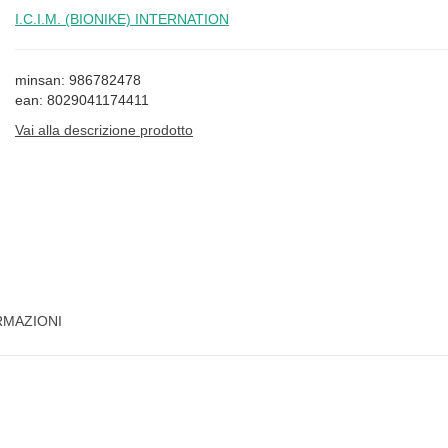
I.C.I.M. (BIONIKE) INTERNATION
minsan: 986782478
ean: 8029041174411
Vai alla descrizione prodotto
RMAZIONI