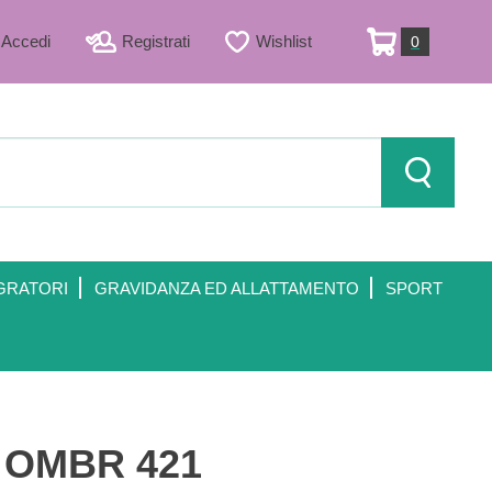
Accedi
Registrati
Wishlist
0
ARTICOLI
INSERITI
Cerca Prod
GRATORI
GRAVIDANZA ED ALLATTAMENTO
SPORT
 OMBR 421