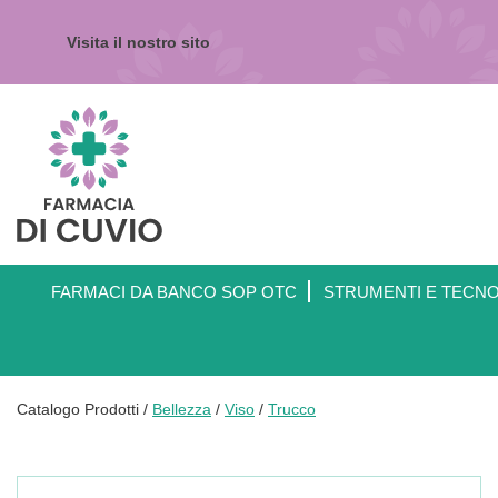
Passa
al
Visita il nostro sito
contenuto
principale
Farmacia
di
Cuvio
FARMACI DA BANCO SOP OTC
STRUMENTI E TECN
Catalogo Prodotti /
Bellezza
/
Viso
/
Trucco