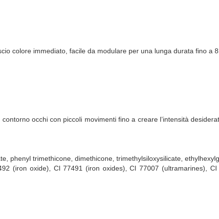
ascio colore immediato, facile da modulare per una lunga durata fino a 8
contorno occhi con piccoli movimenti fino a creare l’intensità desiderata.
arate, phenyl trimethicone, dimethicone, trimethylsiloxysilicate, ethylhexy
492 (iron oxide), CI 77491 (iron oxides), CI 77007 (ultramarines), CI 