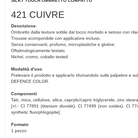
SILKY TOUCH OMBRETTO COMPATTO
421 CUIVRE
Descrizione
Ombretto dalla texture sottile dal tocco morbido e setoso con ril
Trousse scomponibile con applicatore incluso.
Senza conservanti, profumo, microplastiche e glutine.
Oftalmologicamente testato.
Nichel, cromo, cobalto tested.
Modalità d'uso
Prelevare il prodotto e applicarlo sfumandolo sulle palpebre e sul 
DEFENCE COLOR.
Componenti
Talc, mica, cellulose, silica, caprylic/capric triglyceride, zinc ste
[+/-: CI 77891 (titanium dioxide), CI 77499 (iron oxides), CI 77
synthetic fluorphlogopite].
Formato
1 pezzo