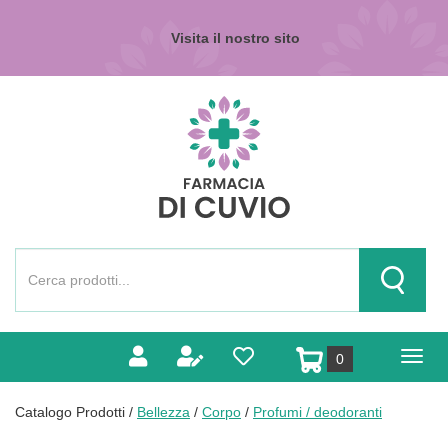
Passa
al
Visita il nostro sito
contenuto
principale
Farmacia
di
Cuvio
Cerca
Prodotto
Cerca Pr
prodotti
0
inseriti
Catalogo Prodotti /
Bellezza
/
Corpo
/
Profumi / deodoranti