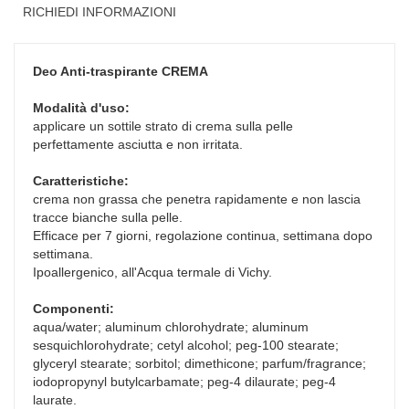
RICHIEDI INFORMAZIONI
Deo Anti-traspirante
CREMA
Modalità d'uso:
applicare un sottile strato di crema sulla pelle
perfettamente asciutta e non irritata.
Caratteristiche:
crema non grassa che penetra rapidamente e non lascia
tracce bianche sulla pelle.
Efficace per 7 giorni, regolazione continua, settimana dopo
settimana.
Ipoallergenico, all'Acqua termale di Vichy.
Componenti:
aqua/water; aluminum chlorohydrate; aluminum
sesquichlorohydrate; cetyl alcohol; peg-100 stearate;
glyceryl stearate; sorbitol; dimethicone; parfum/fragrance;
iodopropynyl butylcarbamate; peg-4 dilaurate; peg-4
laurate.