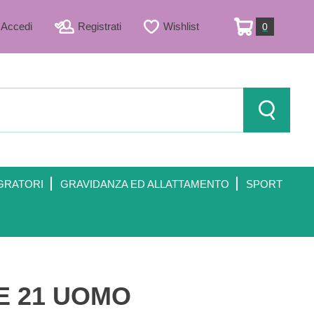
Accedi
Registrati
Wishlist
0
ARTICOLI
INSERITI
Cerca Prod
GRATORI
GRAVIDANZA ED ALLATTAMENTO
SPORT
E 21 UOMO