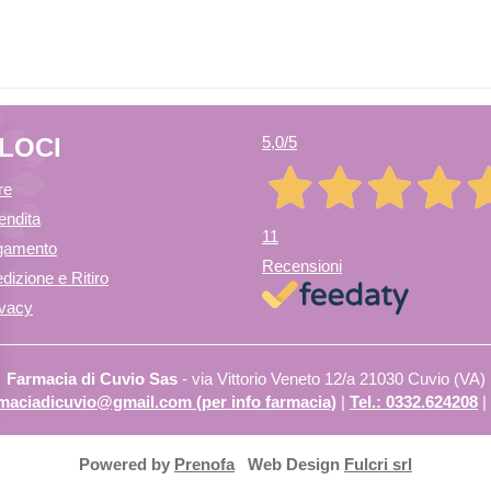
ELOCI
5,0
/5
re
endita
11
agamento
Recensioni
dizione e Ritiro
ivacy
Farmacia di Cuvio Sas
- via Vittorio Veneto 12/a 21030 Cuvio (VA)
armaciadicuvio@gmail.com (per info farmacia)
|
Tel.: 0332.624208
|
Powered by
Prenofa
Web Design
Fulcri srl