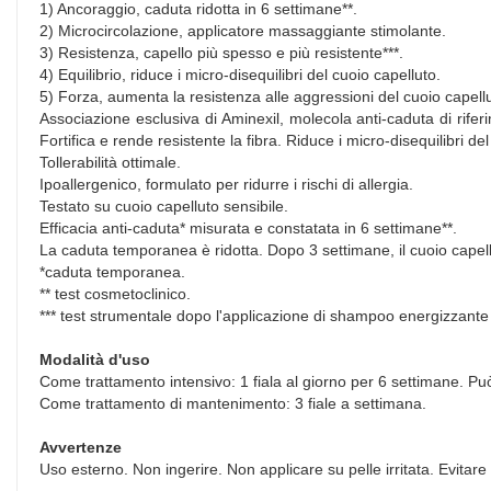
1) Ancoraggio, caduta ridotta in 6 settimane**.
2) Microcircolazione, applicatore massaggiante stimolante.
3) Resistenza, capello più spesso e più resistente***.
4) Equilibrio, riduce i micro-disequilibri del cuoio capelluto.
5) Forza, aumenta la resistenza alle aggressioni del cuoio capell
Associazione esclusiva di Aminexil, molecola anti-caduta di rifer
Fortifica e rende resistente la fibra. Riduce i micro-disequilibri de
Tollerabilità ottimale.
Ipoallergenico, formulato per ridurre i rischi di allergia.
Testato su cuoio capelluto sensibile.
Efficacia anti-caduta* misurata e constatata in 6 settimane**.
La caduta temporanea è ridotta. Dopo 3 settimane, il cuoio capellu
*caduta temporanea.
** test cosmetoclinico.
*** test strumentale dopo l'applicazione di shampoo energizzante
Modalità d'uso
Come trattamento intensivo: 1 fiala al giorno per 6 settimane. Può 
Come trattamento di mantenimento: 3 fiale a settimana.
Avvertenze
Uso esterno. Non ingerire. Non applicare su pelle irritata. Evitare