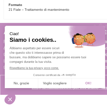
Formato
21 Fiale – Trattamento di mantenimento
AREA UTENTE
LINK V
Registrati
Come Prenota
Accedi
Condizioni di v
Contatti
Modalità di P
Iscrizione alla Newsletter
Modalità di Spe
Cookie Policy
Informativa Pr
info@farmaciadicuvio.it (per info ordini) - f