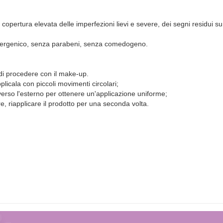
pertura elevata delle imperfezioni lievi e severe, dei segni residui su p
oallergenico, senza parabeni, senza comedogeno.
 di procedere con il make-up.
licala con piccoli movimenti circolari;
o verso l'esterno per ottenere un'applicazione uniforme;
, riapplicare il prodotto per una seconda volta.