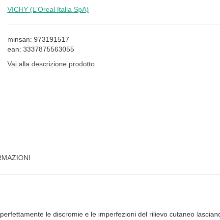
VICHY (L'Oreal Italia SpA)
minsan: 973191517
ean: 3337875563055
Vai alla descrizione prodotto
RMAZIONI
 perfettamente le discromie e le imperfezioni del rilievo cutaneo lascia