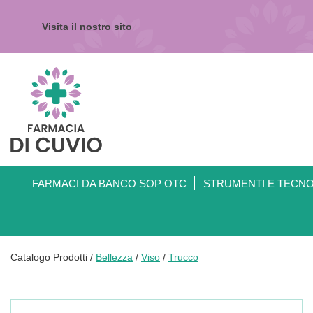
Passa
al
Visita il nostro sito
contenuto
principale
Farmacia
di
Cuvio
FARMACI DA BANCO SOP OTC
STRUMENTI E TECN
Catalogo Prodotti /
Bellezza
/
Viso
/
Trucco