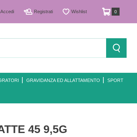
Accedi
Registrati
Wishlist
0
ARTICOLI
INSERITI
Cerca Prod
GRATORI
GRAVIDANZA ED ALLATTAMENTO
SPORT
TE 45 9,5G