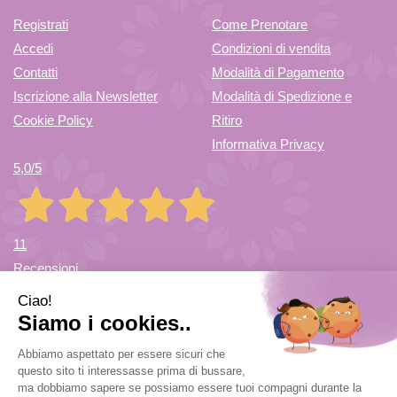
Registrati
Come Prenotare
Accedi
Condizioni di vendita
Contatti
Modalità di Pagamento
Iscrizione alla Newsletter
Modalità di Spedizione e
Cookie Policy
Ritiro
Informativa Privacy
5,0
/5
11
Recensioni
Farmacia di Cuvio Sas
- via Vittorio Veneto 12/a 21030 Cuvio
(VA)
info@farmaciadicuvio.it (per info ordini) -