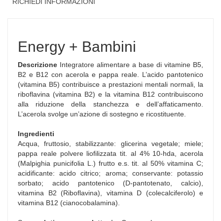
RICHIEDI INFORMAZIONI
Energy + Bambini
Descrizione
Integratore alimentare a base di vitamine B5,
B2 e B12 con acerola e pappa reale. L’acido pantotenico
(vitamina B5) contribuisce a prestazioni mentali normali, la
riboflavina (vitamina B2) e la vitamina B12 contribuiscono
alla riduzione della stanchezza e dell’affaticamento.
L’acerola svolge un’azione di sostegno e ricostituente.
Ingredienti
Acqua, fruttosio, stabilizzante: glicerina vegetale; miele;
pappa reale polvere liofilizzata tit. al 4% 10-hda, acerola
(Malpighia punicifolia L.) frutto e.s. tit. al 50% vitamina C;
acidificante: acido citrico; aroma; conservante: potassio
sorbato; acido pantotenico (D-pantotenato, calcio),
vitamina B2 (Riboflavina), vitamina D (colecalciferolo) e
vitamina B12 (cianocobalamina).