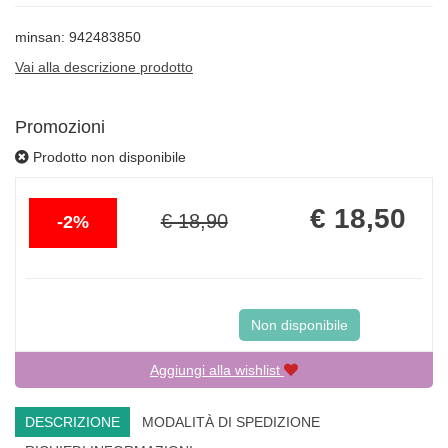
minsan: 942483850
Vai alla descrizione prodotto
Promozioni
Prodotto non disponibile
Sconto
Prezzo
€ 18,50
€ 18,90
2%
del
scontato
Non disponibile
Aggiungi alla wishlist
DESCRIZIONE
MODALITÀ DI SPEDIZIONE