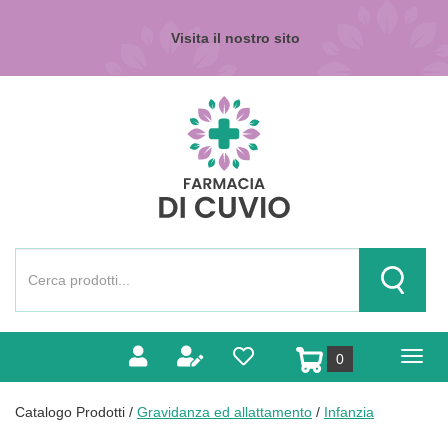
Passa
al
Visita il nostro sito
contenuto
principale
Farmacia
di
Cuvio
Cerca
Prodotto
Cerca Pr
prodotti
0
inseriti
Catalogo Prodotti /
Gravidanza ed allattamento
/
Infanzia