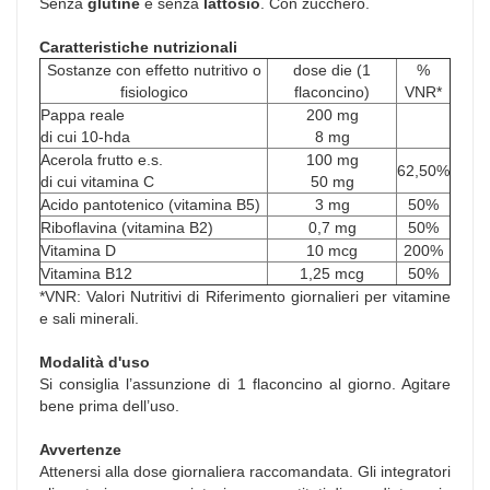
Senza
glutine
e senza
lattosio
. Con zucchero.
Caratteristiche nutrizionali
Sostanze con effetto nutritivo o
dose die (1
%
fisiologico
flaconcino)
VNR*
Pappa reale
200 mg
di cui 10-hda
8 mg
Acerola frutto e.s.
100 mg
62,50%
di cui vitamina C
50 mg
Acido pantotenico (vitamina B5)
3 mg
50%
Riboflavina (vitamina B2)
0,7 mg
50%
Vitamina D
10 mcg
200%
Vitamina B12
1,25 mcg
50%
*VNR: Valori Nutritivi di Riferimento giornalieri per vitamine
e sali minerali.
Modalità d'uso
Si consiglia l’assunzione di 1 flaconcino al giorno. Agitare
bene prima dell’uso.
Avvertenze
Attenersi alla dose giornaliera raccomandata. Gli integratori