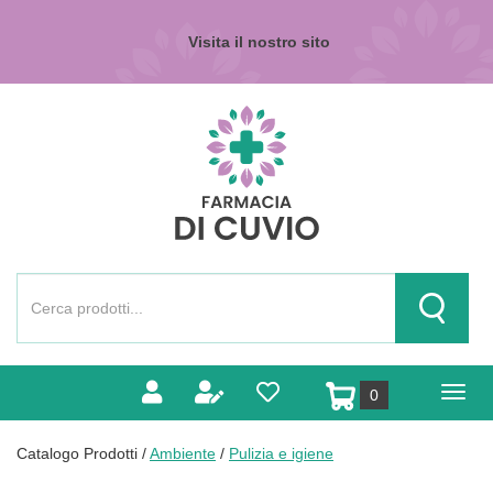
Passa
al
Visita il nostro sito
contenuto
principale
Farmacia
di
Cuvio
Cerca
Prodotto
Cerca Pr
prodotti
0
inseriti
Catalogo Prodotti /
Ambiente
/
Pulizia e igiene