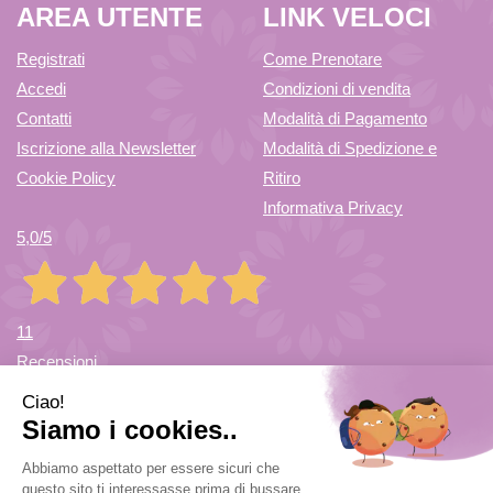
AREA UTENTE
LINK VELOCI
Registrati
Come Prenotare
Accedi
Condizioni di vendita
Contatti
Modalità di Pagamento
Iscrizione alla Newsletter
Modalità di Spedizione e
Cookie Policy
Ritiro
Informativa Privacy
5,0
/5
11
Recensioni
Farmacia di Cuvio Sas
- via Vittorio Veneto 12/a 21030 Cuvio
(VA)