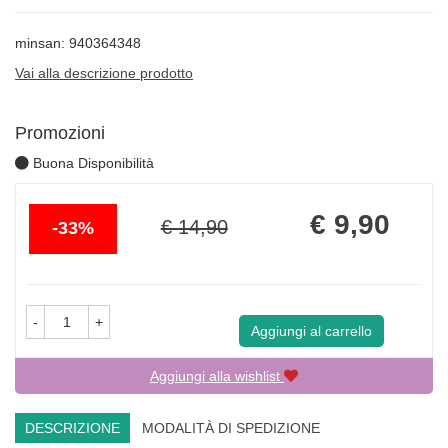
minsan: 940364348
Vai alla descrizione prodotto
Promozioni
Buona Disponibilità
Sconto
Prezzo
€ 9,90
€ 14,90
33%
del
scontato
-
+
Aggiungi al carrello
Aggiungi alla wishlist
DESCRIZIONE
MODALITÀ DI SPEDIZIONE