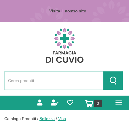
Passa
al
Visita il nostro sito
contenuto
principale
Farmacia
di
Cuvio
Cerca
Prodotto
Cerca Pr
prodotti
0
inseriti
Catalogo Prodotti /
Bellezza
/
Viso