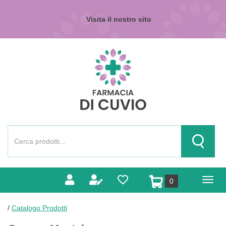
Passa
al
Visita il nostro sito
contenuto
principale
Farmacia
di
Cuvio
Cerca
Prodotto
Cerca Pr
prodotti
0
inseriti
/
Catalogo Prodotti