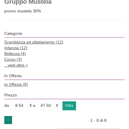
Gruppo Mustela
promo mustela 30%
Categorie
Gravidanza ed allattamento
(12)
Infanzia
(12)
Bellezza
(4)
Corpo
(3)
...vedi altre +
In Offerta
In Offerta
(8)
Prezzo
filtra
filtra
da
€
a
€
da
a
1
1 - 8 di 8