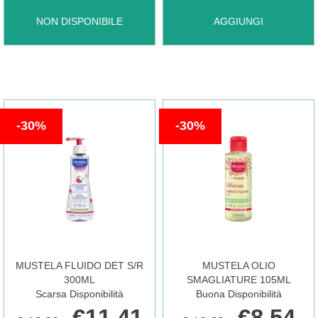
MUSTELA
AGGIUNGI MUSTELA
NON DISPONIBILE
AGGIUNGI
CREMA
ESSENTIAL
BALSAMICA40ML
CARE
30%
30%
NF NON
200ML AL
È
CARRELLO
DISPONIBILE
MUSTELA FLUIDO DET S/R
MUSTELA OLIO
300ML
SMAGLIATURE 105ML
Scarsa Disponibilità
Buona Disponibilità
€11,41
€8,54