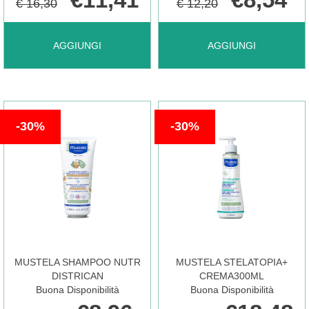
€ 16,30
€ 12,20
AGGIUNGI MUSTELA
AGGIUNGI MUSTELA
AGGIUNGI
AGGIUNGI
FLUIDO
OLIO
30%
30%
DET
SMAGLIATURE
S/R
105ML AL
300ML AL
CARRELLO
MUSTELA SHAMPOO NUTR
MUSTELA STELATOPIA+
CARRELLO
DISTRICAN
CREMA300ML
Buona Disponibilità
Buona Disponibilità