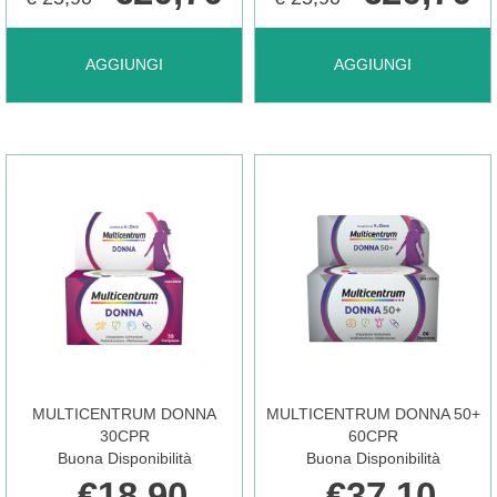
AGGIUNGI MULTICENTRUM
AGGIUNGI MULTICEN
AGGIUNGI
AGGIUNGI
AGE
AGE
ANTIOX
MENTE
CELL AL
40CPS AL
CARRELLO
CARRELLO
MULTICENTRUM DONNA
MULTICENTRUM DONNA 50+
30CPR
60CPR
Buona Disponibilità
Buona Disponibilità
€18,90
€37,10