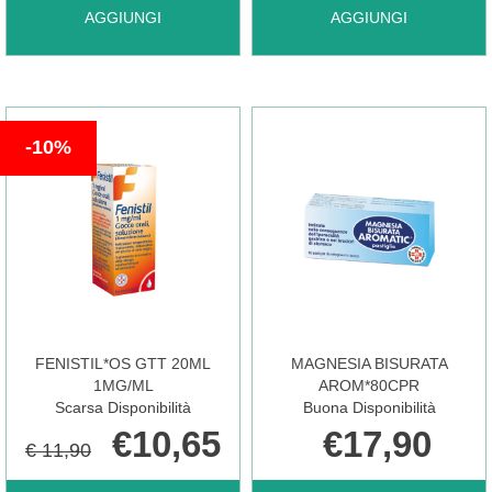
AGGIUNGI CTARD
AGGIUNGI FENISTIL
AGGIUNGI
AGGIUNGI
60
0,1%
10%
CAPSULE
GEL
500MG
30G AL
RILASCIO
CARRELLO
FENISTIL*OS GTT 20ML
MAGNESIA BISURATA
PROLUNGATO
1MG/ML
AROM*80CPR
Scarsa Disponibilità
Buona Disponibilità
€10,65
€17,90
€ 11,90
AL