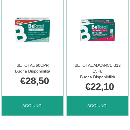
CAPSULE
CARRELLO
60
MG
BETOTAL 60CPR
BETOTAL ADVANCE B12
FLACONI NON
Buona Disponibilità
15FL
Buona Disponibilità
€28,50
€22,10
È
AGGIUNGI BETOTAL
AGGIUNGI BETOTAL
AGGIUNGI
AGGIUNGI
DISPONIBILE
60CPR AL
ADVANCE