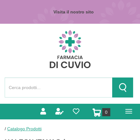
Passa
al
Visita il nostro sito
contenuto
principale
Farmacia
di
Cuvio
Cerca
Prodotto
Cerca Pr
prodotti
0
inseriti
/
Catalogo Prodotti