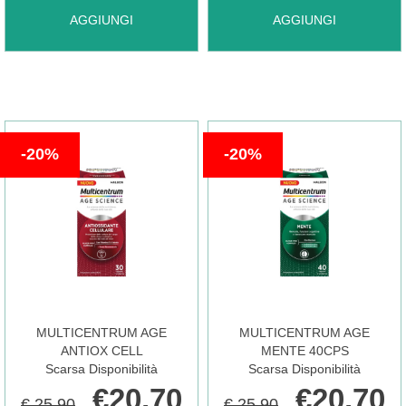
AGGIUNGI FENISTIL*OS
AGGIUNGI MAGNESIA
AGGIUNGI
AGGIUNGI
CARRELLO
GTT
BISURATA
20ML
AROM*80CPR AL
20%
20%
1MG/ML AL
CARRELLO
CARRELLO
MULTICENTRUM AGE
MULTICENTRUM AGE
ANTIOX CELL
MENTE 40CPS
Scarsa Disponibilità
Scarsa Disponibilità
€20,70
€20,70
€ 25,90
€ 25,90