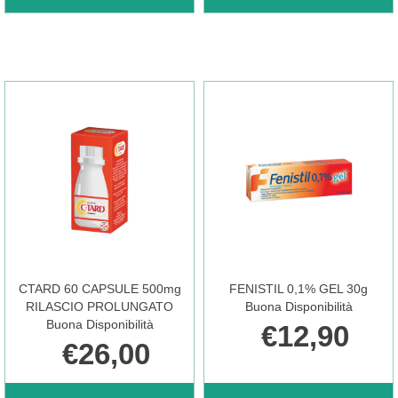
GEL
SOLUZIONE
DENTALE
150ML
30G
200MG
1G/100G AL
/100 AL
CARRELLO
CARRELLO
CTARD 60 CAPSULE 500mg
FENISTIL 0,1% GEL 30g
RILASCIO PROLUNGATO
Buona Disponibilità
Buona Disponibilità
€12,90
€26,00