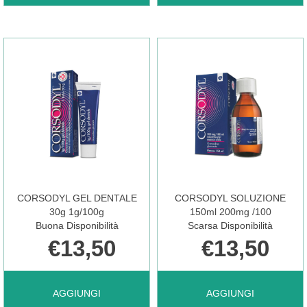
ENERGY
MIND
BOOM
PLUS
20STICK AL
20BUST AL
CARRELLO
CARRELLO
CORSODYL GEL DENTALE
CORSODYL SOLUZIONE
30g 1g/100g
150ml 200mg /100
Buona Disponibilità
Scarsa Disponibilità
€13,50
€13,50
AGGIUNGI CORSODYL
AGGIUNGI CORSODYL
AGGIUNGI
AGGIUNGI