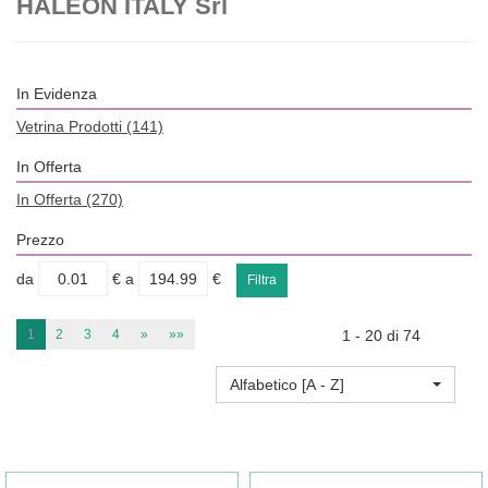
HALEON ITALY Srl
In Evidenza
Vetrina Prodotti
(141)
In Offerta
In Offerta
(270)
Prezzo
filtra
filtra
da
€
a
€
da
a
1
2
3
4
»
»»
1 - 20 di 74
Alfabetico [A - Z]