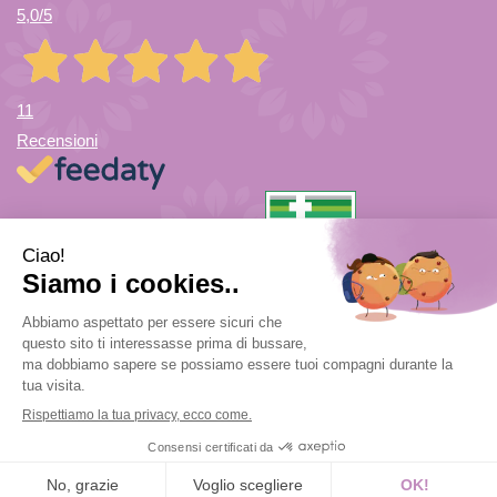
5,0
/5
11
Recensioni
Farmacia di Cuvio Sas
- via Vittorio Veneto 12/a 21030 Cuvio
(VA)
info@farmaciadicuvio.it (per info ordini) -
farmaciadicuvio@gmail.com (per info farmacia)
|
Tel.:
0332.624208
| P.Iva: 03656220120 | Numero R.E.A.: VA369153
Powered by
Prenofa
Web Design
Fulcri srl