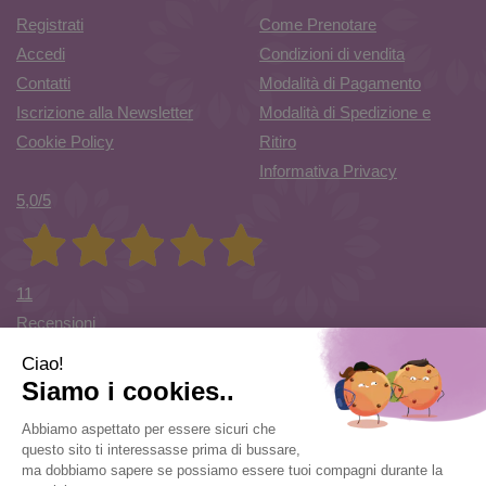
Registrati
Come Prenotare
Accedi
Condizioni di vendita
Contatti
Modalità di Pagamento
Iscrizione alla Newsletter
Modalità di Spedizione e
Cookie Policy
Ritiro
Informativa Privacy
5,0
/5
11
Recensioni
Farmacia di Cuvio Sas
- via Vittorio Veneto 12/a 21030 Cuvio
(VA)
info@farmaciadicuvio.it (per info ordini) -