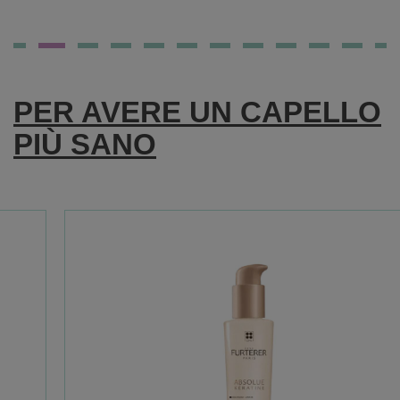
FOSFORO
ADVANCE
PER AVERE UN CAPELLO
PIÙ SANO
50CPR AL
CARRELLO