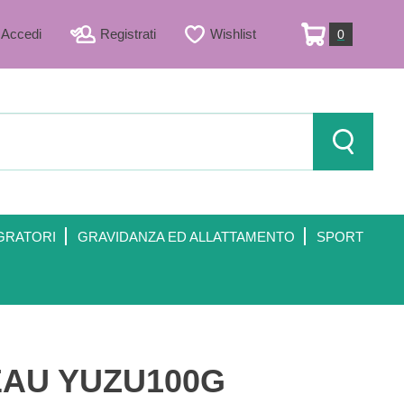
Accedi
Registrati
Wishlist
0
ARTICOLI
INSERITI
Cerca Prod
GRATORI
GRAVIDANZA ED ALLATTAMENTO
SPORT
AU YUZU100G