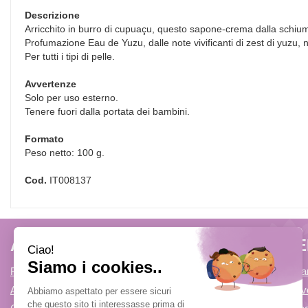
Descrizione
Arricchito in burro di cupuaçu, questo sapone-crema dalla schiuma r
Profumazione Eau de Yuzu, dalle note vivificanti di zest di yuzu, 
Per tutti i tipi di pelle.
Avvertenze
Solo per uso esterno.
Tenere fuori dalla portata dei bambini.
Formato
Peso netto: 100 g.
Cod.
IT008137
AREA UTENTE
LINK V
Registrati
Come Prenota
Accedi
Condizioni di v