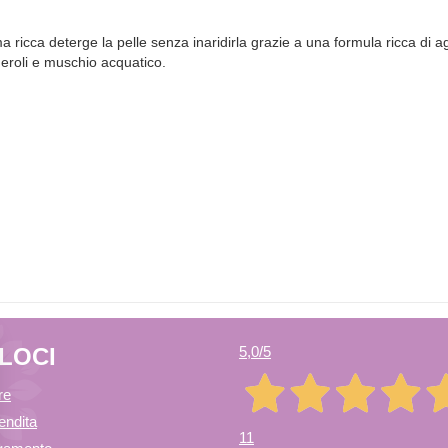
icca deterge la pelle senza inaridirla grazie a una formula ricca di agen
neroli e muschio acquatico.
ELOCI
5,0
/5
re
endita
11