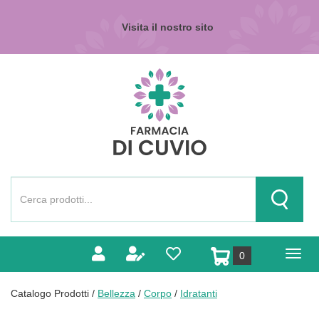
Passa
al
Visita il nostro sito
contenuto
principale
Farmacia
di
Cuvio
Cerca
Prodotto
Cerca Pr
prodotti
0
inseriti
Catalogo Prodotti /
Bellezza
/
Corpo
/
Idratanti