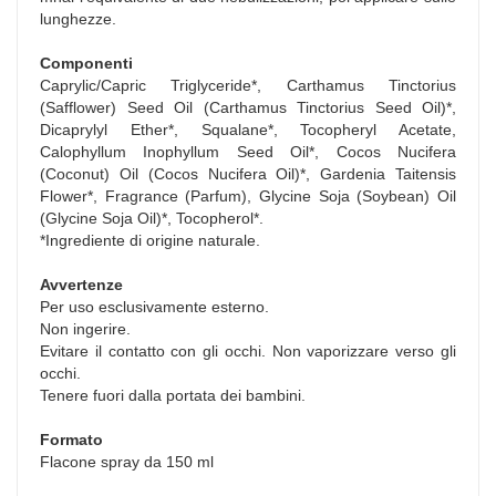
lunghezze.
Componenti
Caprylic/Capric Triglyceride*, Carthamus Tinctorius
(Safflower) Seed Oil (Carthamus Tinctorius Seed Oil)*,
Dicaprylyl Ether*, Squalane*, Tocopheryl Acetate,
Calophyllum Inophyllum Seed Oil*, Cocos Nucifera
(Coconut) Oil (Cocos Nucifera Oil)*, Gardenia Taitensis
Flower*, Fragrance (Parfum), Glycine Soja (Soybean) Oil
(Glycine Soja Oil)*, Tocopherol*.
*Ingrediente di origine naturale.
Avvertenze
Per uso esclusivamente esterno.
Non ingerire.
Evitare il contatto con gli occhi. Non vaporizzare verso gli
occhi.
Tenere fuori dalla portata dei bambini.
Formato
Flacone spray da 150 ml