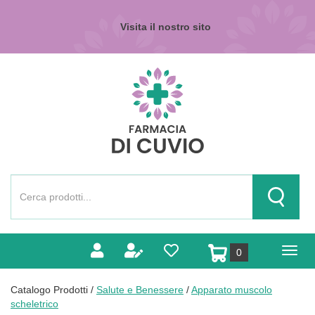
Passa
al
Visita il nostro sito
contenuto
principale
Farmacia
di
Cuvio
Cerca
Prodotto
Cerca Pr
prodotti
0
inseriti
Catalogo Prodotti /
Salute e Benessere
/
Apparato muscolo
scheletrico