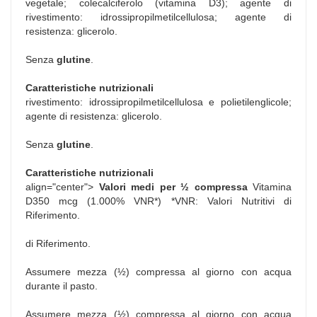
vegetale; colecalciferolo (vitamina D3); agente di
rivestimento: idrossipropilmetilcellulosa; agente di
resistenza: glicerolo.
Senza
glutine
.
Caratteristiche nutrizionali
rivestimento: idrossipropilmetilcellulosa e polietilenglicole;
agente di resistenza: glicerolo.
Senza
glutine
.
Caratteristiche nutrizionali
align="center">
Valori medi per ½ compressa
Vitamina
D350 mcg (1.000% VNR*) *VNR: Valori Nutritivi di
Riferimento.
di Riferimento.
Assumere mezza (½) compressa al giorno con acqua
durante il pasto.
Assumere mezza (½) compressa al giorno con acqua