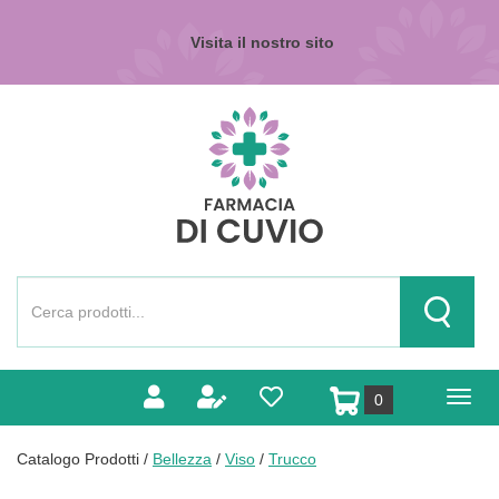
Passa
al
Visita il nostro sito
contenuto
principale
Farmacia
di
Cuvio
Cerca
Prodotto
Cerca Pr
prodotti
0
inseriti
Catalogo Prodotti /
Bellezza
/
Viso
/
Trucco