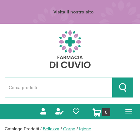
Passa
al
Visita il nostro sito
contenuto
principale
Farmacia
di
Cuvio
Cerca
Prodotto
Cerca Pr
prodotti
0
inseriti
Catalogo Prodotti /
Bellezza
/
Corpo
/
Igiene