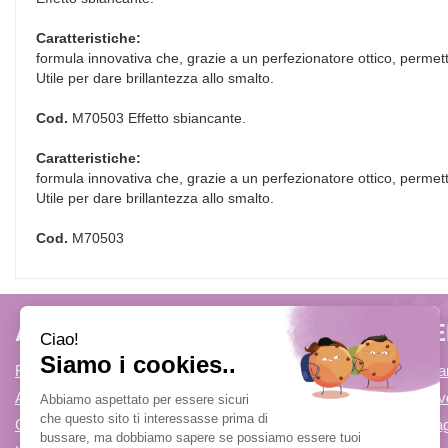
Caratteristiche:
formula innovativa che, grazie a un perfezionatore ottico, permet
Utile per dare brillantezza allo smalto.
Cod.
M70503 Effetto sbiancante.
Caratteristiche:
formula innovativa che, grazie a un perfezionatore ottico, permet
Utile per dare brillantezza allo smalto.
Cod.
M70503
AREA UTENTE
LINK V
Registrati
Come Prenota
Accedi
Condizioni di v
Contatti
Modalità di P