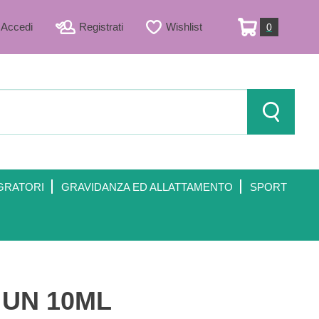
Accedi
Registrati
Wishlist
0
ARTICOLI
INSERITI
Cerca Prod
GRATORI
GRAVIDANZA ED ALLATTAMENTO
SPORT
 UN 10ML