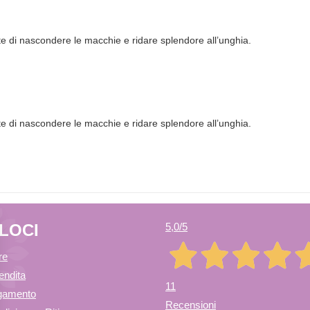
te di nascondere le macchie e ridare splendore all’unghia.
te di nascondere le macchie e ridare splendore all’unghia.
ELOCI
5,0
/5
re
endita
11
agamento
Recensioni