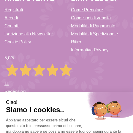
Registrati
Come Prenotare
Accedi
Condizioni di vendita
Contatti
Modalità di Pagamento
Iscrizione alla Newsletter
Modalità di Spedizione e
Cookie Policy
Ritiro
Informativa Privacy
5,0
/5
11
Recensioni
Farmacia di Cuvio Sas
- via Vittorio Veneto 12/a 21030 Cuvio
(VA)
info@farmaciadicuvio.it (per info ordini) -