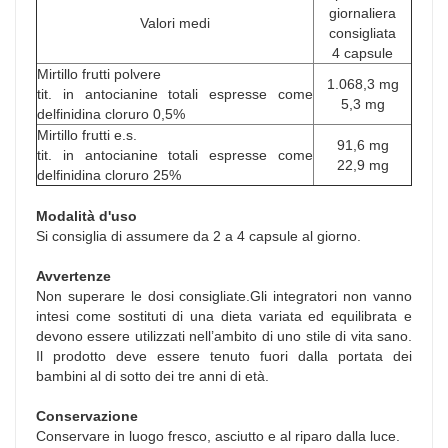
giornaliera
Valori medi
consigliata
4 capsule
Mirtillo frutti polvere
1.068,3 mg
tit. in antocianine totali espresse come
5,3 mg
delfinidina cloruro 0,5%
Mirtillo frutti e.s.
91,6 mg
tit. in antocianine totali espresse come
22,9 mg
delfinidina cloruro 25%
Modalità d'uso
Si consiglia di assumere da 2 a 4 capsule al giorno.
Avvertenze
Non superare le dosi consigliate.Gli integratori non vanno
intesi come sostituti di una dieta variata ed equilibrata e
devono essere utilizzati nell’ambito di uno stile di vita sano.
Il prodotto deve essere tenuto fuori dalla portata dei
bambini al di sotto dei tre anni di età.
Conservazione
Conservare in luogo fresco, asciutto e al riparo dalla luce.