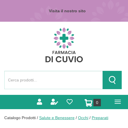
Passa
al
Visita il nostro sito
contenuto
principale
Farmacia
di
Cuvio
Cerca
Prodotto
Cerca Pr
prodotti
0
inseriti
Catalogo Prodotti /
Salute e Benessere
/
Occhi
/
Preparati