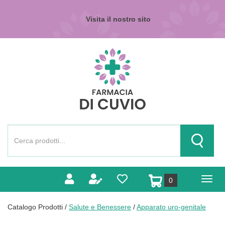
Passa
al
Visita il nostro sito
contenuto
principale
Farmacia
di
Cuvio
Cerca
Prodotto
Cerca Pr
prodotti
0
inseriti
Catalogo Prodotti /
Salute e Benessere
/
Apparato uro-genitale