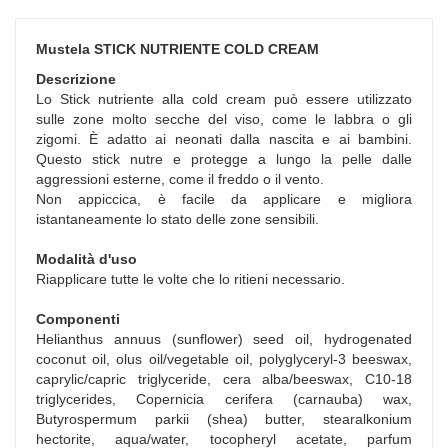
Mustela STICK NUTRIENTE COLD CREAM
Descrizione
Lo Stick nutriente alla cold cream può essere utilizzato
sulle zone molto secche del viso, come le labbra o gli
zigomi. È adatto ai neonati dalla nascita e ai bambini.
Questo stick nutre e protegge a lungo la pelle dalle
aggressioni esterne, come il freddo o il vento.
Non appiccica, è facile da applicare e migliora
istantaneamente lo stato delle zone sensibili.
Modalità d'uso
Riapplicare tutte le volte che lo ritieni necessario.
Componenti
Helianthus annuus (sunflower) seed oil, hydrogenated
coconut oil, olus oil/vegetable oil, polyglyceryl-3 beeswax,
caprylic/capric triglyceride, cera alba/beeswax, C10-18
triglycerides, Copernicia cerifera (carnauba) wax,
Butyrospermum parkii (shea) butter, stearalkonium
hectorite, aqua/water, tocopheryl acetate, parfum