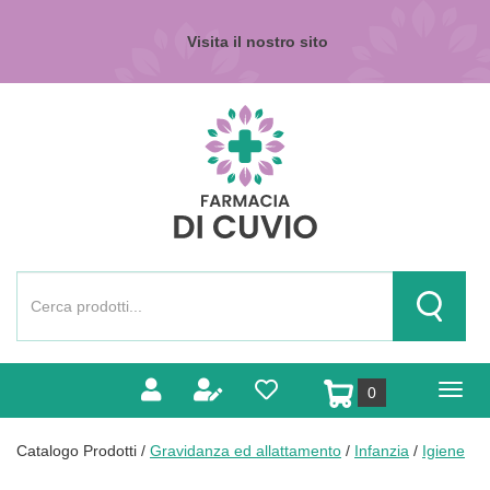
Passa
al
Visita il nostro sito
contenuto
principale
Farmacia
di
Cuvio
Cerca
Prodotto
Cerca Pr
prodotti
0
inseriti
Catalogo Prodotti /
Gravidanza ed allattamento
/
Infanzia
/
Igiene