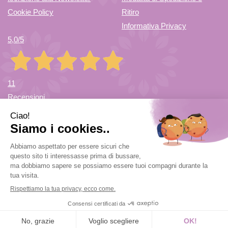
Cookie Policy
Ritiro
Informativa Privacy
5,0
/5
11
Recensioni
Farmacia di Cuvio Sas
- via Vittorio Veneto 12/a 21030 Cuvio
(VA)
info@farmaciadicuvio.it (per info ordini) -
farmaciadicuvio@gmail.com (per info farmacia)
|
Tel.:
0332.624208
| P.Iva: 03656220120 | Numero R.E.A.: VA369153
Powered by
Prenofa
Web Design
Fulcri srl