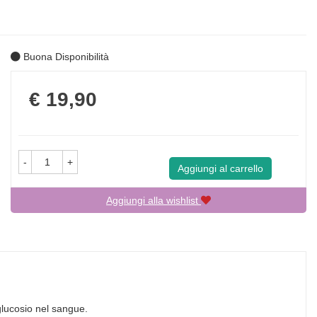
Buona Disponibilità
Prezzo
€ 19,90
-
+
Aggiungi al carrello
Aggiungi alla wishlist
glucosio nel sangue.