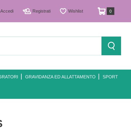
Accedi
Registrati
Wishlist
0
ARTICOLI
INSERITI
Cerca Prod
GRATORI
GRAVIDANZA ED ALLATTAMENTO
SPORT
S