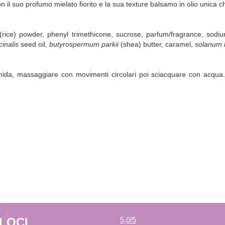
l suo profumo mielato fiorito e la sua texture balsamo in olio unica che
(rice) powder, phenyl trimethicone, sucrose, parfum/fragrance, sodi
cinalis
seed oil,
butyrospermum parkii
(shea) butter, caramel,
solanum 
umida, massaggiare con movimenti circolari poi sciacquare con acqua.
ELOCI
5,0
/5