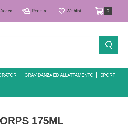
Accedi
Registrati
Wishlist
0
ARTICOLI
INSERITI
Cerca Prod
GRATORI
GRAVIDANZA ED ALLATTAMENTO
SPORT
ORPS 175ML