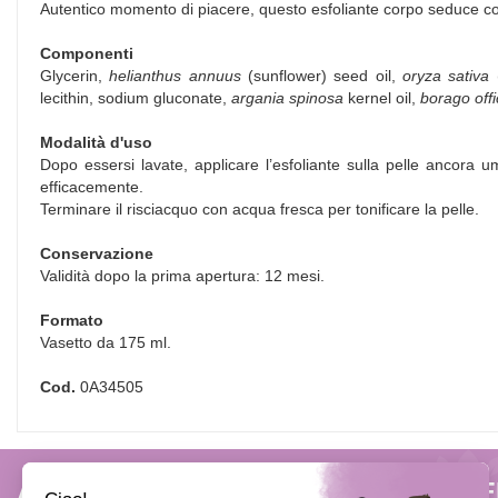
Autentico momento di piacere, questo esfoliante corpo seduce con i
Componenti
Glycerin,
helianthus annuus
(sunflower) seed oil,
oryza sativa
lecithin, sodium gluconate,
argania spinosa
kernel oil,
borago offi
Modalità d'uso
Dopo essersi lavate, applicare l’esfoliante sulla pelle ancora 
efficacemente.
Terminare il risciacquo con acqua fresca per tonificare la pelle.
Conservazione
Validità dopo la prima apertura: 12 mesi.
Formato
Vasetto da 175 ml.
Cod.
0A34505
AREA UTENTE
LINK V