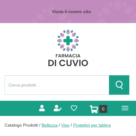
Passa
al
Visita il nostro sito
contenuto
principale
Farmacia
di
Cuvio
Cerca
Prodotto
Cerca Pr
prodotti
0
inseriti
Catalogo Prodotti /
Bellezza
/
Viso
/
Protettivi per labbra