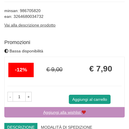
minsan: 986705820
ean: 3264680034732
Vai alla descrizione prodotto
Promozioni
Bassa disponibilità
Sconto
Prezzo
€ 7,90
€ 9,00
12%
del
scontato
-
+
Aggiungi al carrello
Aggiungi alla wishlist
DESCRIZIONE
MODALITÀ DI SPEDIZIONE