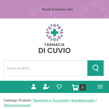
Passa
al
Visita il nostro sito
contenuto
principale
Farmacia
di
Cuvio
Cerca
Prodotto
Cerca Pr
prodotti
0
inseriti
Catalogo Prodotti /
Strumenti e Tecnologia
/
Autodiagnostici
/
Sfigmomanometri