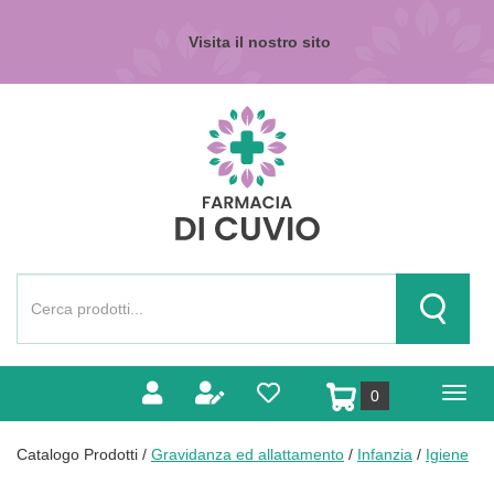
Passa
al
Visita il nostro sito
contenuto
principale
Farmacia
di
Cuvio
Cerca
Prodotto
Cerca Pr
prodotti
0
inseriti
Catalogo Prodotti /
Gravidanza ed allattamento
/
Infanzia
/
Igiene