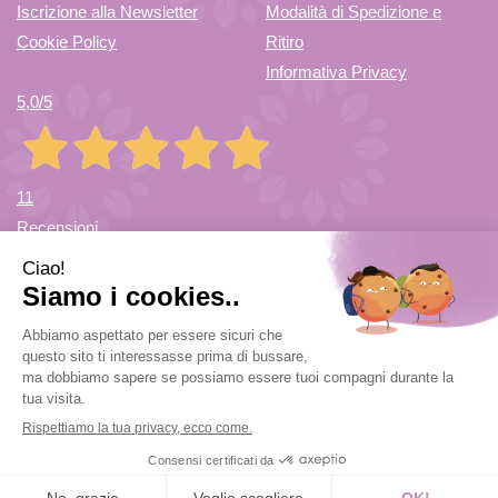
Iscrizione alla Newsletter
Modalità di Spedizione e
Cookie Policy
Ritiro
Informativa Privacy
5,0
/5
11
Recensioni
Farmacia di Cuvio Sas
- via Vittorio Veneto 12/a 21030 Cuvio
(VA)
info@farmaciadicuvio.it (per info ordini) -
farmaciadicuvio@gmail.com (per info farmacia)
|
Tel.:
0332.624208
| P.Iva: 03656220120 | Numero R.E.A.: VA369153
Powered by
Prenofa
Web Design
Fulcri srl