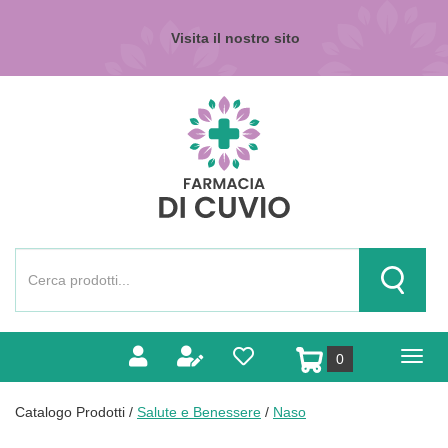
Passa
al
Visita il nostro sito
contenuto
principale
Farmacia
di
Cuvio
Cerca
Prodotto
Cerca Pr
prodotti
0
inseriti
Catalogo Prodotti /
Salute e Benessere
/
Naso