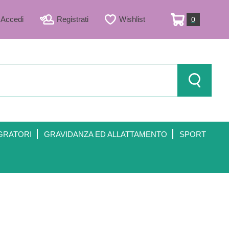
Accedi
Registrati
Wishlist
0
ARTICOLI
INSERITI
Cerca Prod
GRATORI
GRAVIDANZA ED ALLATTAMENTO
SPORT