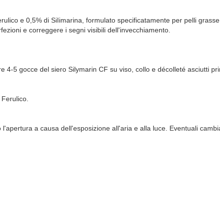
ulico e 0,5% di SiIimarina, formulato specificatamente per pelli grasse
rfezioni e correggere i segni visibili dell'invecchiamento.
re 4-5 gocce del siero Silymarin CF su viso, collo e décolleté asciutti prim
 Ferulico.
'apertura a causa dell'esposizione all'aria e alla luce. Eventuali cambia