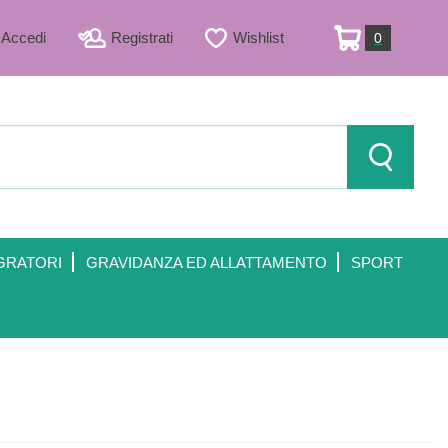
Accedi
Registrati
Wishlist
0
ARTICOLI
INSERITI
Cerca Prod
GRATORI
GRAVIDANZA ED ALLATTAMENTO
SPORT