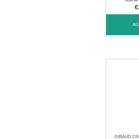
€
AGGIUNGI
AG
TONIC
CURVY
NERO
ML-
XL AL
GIBAUD CI