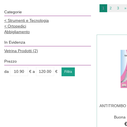
1
2
3
»
Categorie
<
Strumenti e Tecnologia
<
Ortopedici
Abbigliamento
In Evidenza
Vetrina Prodotti
(2)
Prezzo
filtra
filtra
da
€
a
€
da
a
ANTITROMBO 
Buona D