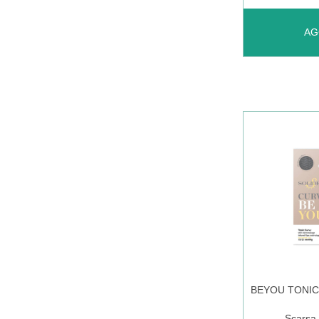
AGGIUNGI
AG
SOLIDEA
CALZA
BI
M AL
CARRELL
BEYOU TONIC
Scarsa 