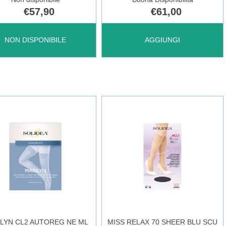
€57,90
€61,00
LSAN
AGGIUNGI DUALSAN
NON DISPONIBILE
AGGIUNGI
B
GAMB
AP
TERAP
K2
PA
BEI
LYN CL2 AUTOREG NE ML
MISS RELAX 70 SHEER BLU SCU