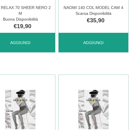
 RELAX 70 SHEER NERO 2
NAOMI 140 COL MODEL CAM 4
M
Scarsa Disponibilità
ONIBILE
2M AL
Buona Disponibilità
€35,90
€19,90
CARRELLO
UNGI MISS
AGGIUNGI NAOMI
AGGIUNGI
AGGIUNGI
AX
140
COL
ER
MODEL
O
CAM