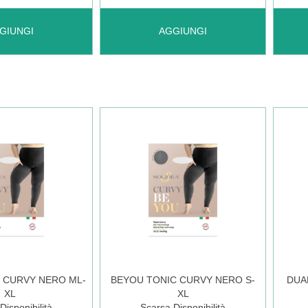
 ANTITROMBO
AGGIUNGI ANTITROMBO
AGGI
GIUNGI
AGGIUNGI
SOLIDEA
TONI
CALZA
CUR
BI
NER
S AL
L-
O
CARRELLO
XL A
 CURVY NERO ML-
BEYOU TONIC CURVY NERO S-
DUA
XL
XL
CAR
Disponibilità
Scarsa Disponibilità