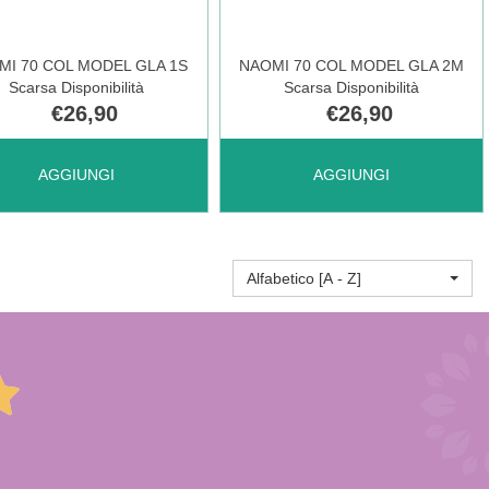
4 AL
MI 70 COL MODEL GLA 1S
NAOMI 70 COL MODEL GLA 2M
Scarsa Disponibilità
Scarsa Disponibilità
CARRELLO
€26,90
€26,90
UNGI NAOMI
AGGIUNGI NAOMI
AGGIUNGI
AGGIUNGI
RELLO
70
Alfabetico [A - Z]
COL
EL
MODEL
GLA