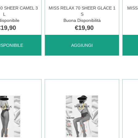
70 SHEER CAMEL 3
MISS RELAX 70 SHEER GLACE 1
MISS
L
S
2 AL
DISP
isponibile
Buona Disponibilità
€19,90
€19,90
CARRELLO
AGGIUNGI MISS
AGGI
ISPONIBILE
AGGIUNGI
RELAX
REL
70
70
SHEER
SHE
GLACE
NER