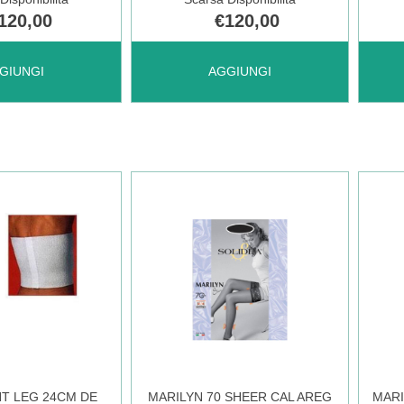
120,00
€120,00
 BEYOU
AGGIUNGI BEYOU
DUA
GIUNGI
AGGIUNGI
TONIC
GAM
CURVY
TER
NERO
K1
S-
PA
XL AL
BEI
NT LEG 24CM DE
MARILYN 70 SHEER CAL AREG
MARI