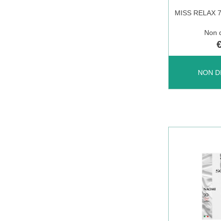
MISS RELAX 
Non d
MISS
NON D
RELAX
70
SHEER
CAMEL