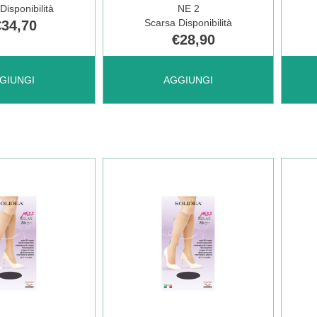
Disponibilità
NE 2
O
CARRELLO
3 NO
Scarsa Disponibilità
€34,70
€28,90
È
GIBAUD
AGGIUNGI MARILYN
MARI
GIUNGI
AGGIUNGI
DISP
70
CL2
SHEER
AUT
CAL
NE
AREG
ML N
O
NE
È