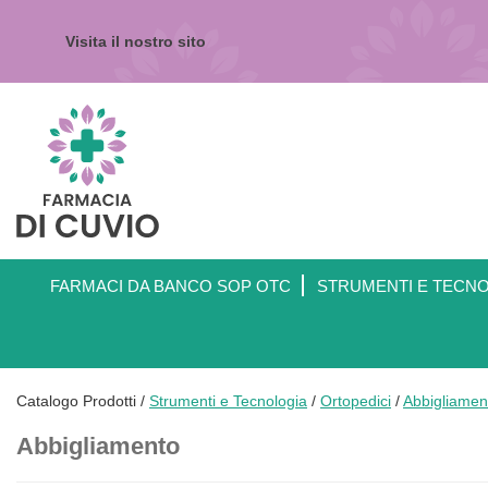
Passa
al
Visita il nostro sito
contenuto
principale
Farmacia
di
Cuvio
FARMACI DA BANCO SOP OTC
STRUMENTI E TECN
Catalogo Prodotti /
Strumenti e Tecnologia
/
Ortopedici
/
Abbigliamen
Abbigliamento