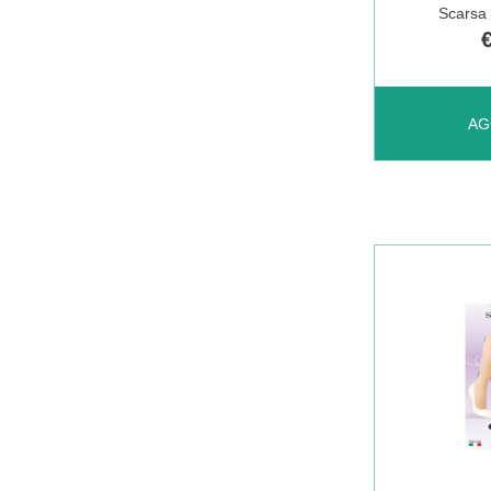
Scarsa 
CARRELL
AGGIUNGI 
AG
CINT
LEG
24CM
DE AL
CARRELL