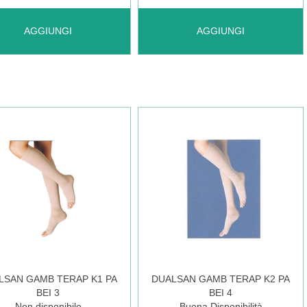
UNGI BEYOU
AGGIUNGI BEYOU
AGGIUNGI
AGGIUNGI
C
TONIC
VY
CURVY
O
NERO
M-
L
XL AL
LSAN GAMB TERAP K1 PA
DUALSAN GAMB TERAP K2 PA
BEI 3
BEI 4
RELLO
CARRELLO
Non disponibile
Buona Disponibilità