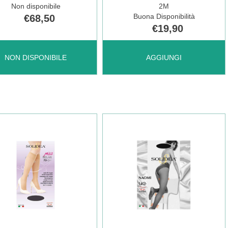
Non disponibile
2M
N
4 AL
Buona Disponibilità
€68,50
€19,90
CARRELLO
LYN
AGGIUNGI MISS
NON DISPONIBILE
AGGIUNGI
ONIBILE
RELAX
OREG
70
SHEER
ON
BLU
SCU