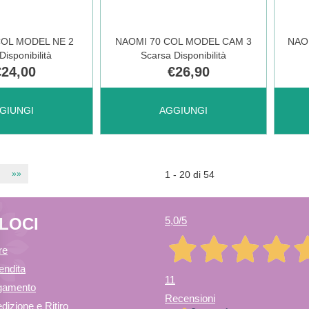
1
2
COL MODEL NE 2
NAOMI 70 COL MODEL CAM 3
NAO
isponibilità
Scarsa Disponibilità
S AL
M AL
€24,00
€26,90
NAOMI
AGGIUNGI NAOMI
AGGI
GIUNGI
AGGIUNGI
CARRELLO
CAR
70
70
LE
»»
1 - 20 di 54
COL
COL
ELOCI
5,0
/5
MODEL
MOD
re
endita
11
agamento
CAM
GLA
Recensioni
dizione e Ritiro