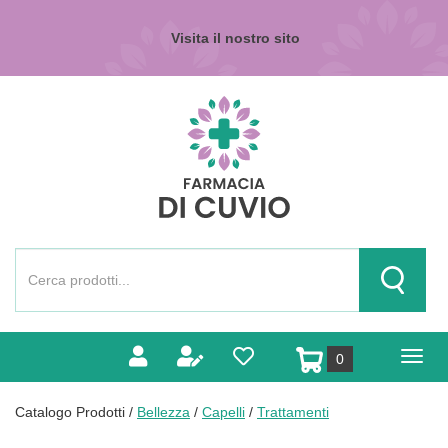
Passa
al
Visita il nostro sito
contenuto
principale
Farmacia
di
Cuvio
Cerca
Prodotto
Cerca Pr
prodotti
0
inseriti
Catalogo Prodotti /
Bellezza
/
Capelli
/
Trattamenti