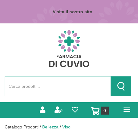
Passa
al
Visita il nostro sito
contenuto
principale
Farmacia
di
Cuvio
Cerca
Prodotto
Cerca Pr
prodotti
0
inseriti
Catalogo Prodotti /
Bellezza
/
Viso