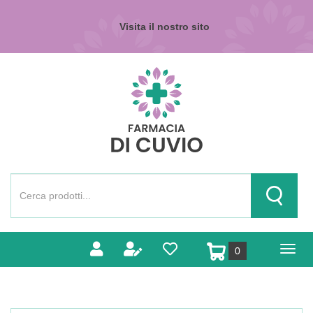
Passa
al
Visita il nostro sito
contenuto
principale
Farmacia
di
Cuvio
Cerca
Prodotto
Cerca Pr
prodotti
0
inseriti