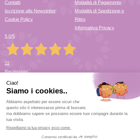
Contatti
Modalità di Pagamento
Iscrizione alla Newsletter
Modalità di Spedizione e
Cookie Policy
Ritiro
Informativa Privacy
5,0
/5
11
Recensioni
Farmacia di Cuvio Sas
- via Vittorio Veneto 12/a 21030 Cuvio
(VA)
info@farmaciadicuvio.it (per info ordini) -
farmaciadicuvio@gmail.com (per info farmacia)
|
Tel.:
0332.624208
| P.Iva: 03656220120 | Numero R.E.A.: VA369153