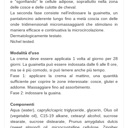
e “sgonfiando” le cellule adipose, soprattutto nella zona
delle cosce e delle culotte de cheval.
La seconda fase consiste nell’indossare la guainetta, un
pantaloncino aderente lungo fino a metà coscia con delle
onde tridimensionali micromassaggianti che stimolano in
maniera efficace e continuativa la microcircolazione.
Dermatologicamente testato.
Nichel tested.
Modalità d'uso
La crema deve essere applicata 1 volta al giorno per 28
giorni. La guainetta può essere indossata dalle 6 alle 8 ore,
ma se è più comodo, si può tenere anche più tempo.
Fase 1: applicare la crema al mattino, una quantità
sufficiente per coprire le zone interessate: cosce, glutei e
addome. Massaggiare fino ad assorbimento.
Fase 2: indossare la guaina.
Componenti
Aqua (water), caprylic/capric triglyceride, glycerin, Olus oil
(vegetable oil), C15-19 alkane, cetearyl alcohol, sucrose
stearate, sucrose distearate, Prunus amygdalus dulcis
(sweet almond) oil, microcrystalline cellulose, Zingiber