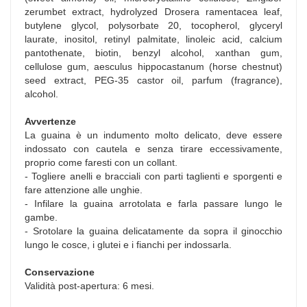
zerumbet extract, hydrolyzed Drosera ramentacea leaf,
butylene glycol, polysorbate 20, tocopherol, glyceryl
laurate, inositol, retinyl palmitate, linoleic acid, calcium
pantothenate, biotin, benzyl alcohol, xanthan gum,
cellulose gum, aesculus hippocastanum (horse chestnut)
seed extract, PEG-35 castor oil, parfum (fragrance),
alcohol.
Avvertenze
La guaina è un indumento molto delicato, deve essere
indossato con cautela e senza tirare eccessivamente,
proprio come faresti con un collant.
- Togliere anelli e bracciali con parti taglienti e sporgenti e
fare attenzione alle unghie.
- Infilare la guaina arrotolata e farla passare lungo le
gambe.
- Srotolare la guaina delicatamente da sopra il ginocchio
lungo le cosce, i glutei e i fianchi per indossarla.
Conservazione
Validità post-apertura: 6 mesi.