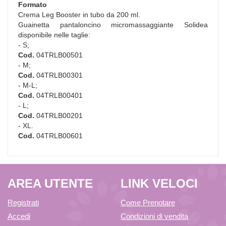
Formato
Crema Leg Booster in tubo da 200 ml.
Guainetta pantaloncino micromassaggiante Solidea
disponibile nelle taglie:
- S;
Cod.
04TRLB00501
- M;
Cod.
04TRLB00301
- M-L;
Cod.
04TRLB00401
- L;
Cod.
04TRLB00201
- XL.
Cod.
04TRLB00601
AREA UTENTE
LINK VELOCI
Registrati
Come Prenotare
Accedi
Condizioni di vendita