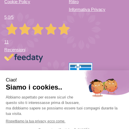
Cookie Policy
Ritiro
Informativa Privacy
5,0
/5
11
Recensioni
Farmacia di Cuvio Sas
- via Vittorio Veneto 12/a 21030 Cuvio
(VA)
info@farmaciadicuvio.it (per info ordini) -
farmaciadicuvio@gmail.com (per info farmacia)
|
Tel.:
0332.624208
| P.Iva: 03656220120 | Numero R.E.A.: VA369153