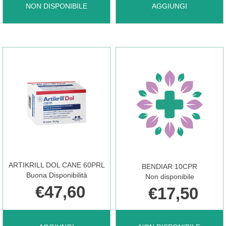
ADVANTIX
AGGIUNGI AGITATION
NON DISPONIBILE
AGGIUNGI
SPOT
&
ON*4PIP
CALM
40-
30ML AL
60KG NON
CARRELLO
ARTIKRILL DOL CANE 60PRL
BENDIAR 10CPR
È
Buona Disponibilità
Non disponibile
€47,60
€17,50
DISPONIBILE