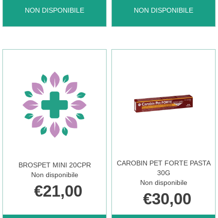
BOLO
BROSPET
NON DISPONIBILE
NON DISPONIBILE
VIA
MAXI
PASTA
40CPR NON
GATTI
È
50G NON
DISPONIBILE
CAROBIN PET FORTE PASTA
BROSPET MINI 20CPR
È
30G
Non disponibile
Non disponibile
€21,00
€30,00
DISPONIBILE