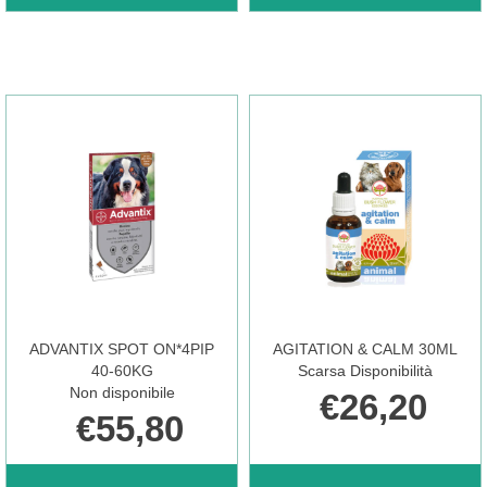
SPOT
SPOT
ON*4PIP
ON*4PIP
25-
4-
40KG AL
10KG AL
CARRELLO
CARRELLO
ADVANTIX SPOT ON*4PIP
AGITATION & CALM 30ML
40-60KG
Scarsa Disponibilità
Non disponibile
€26,20
€55,80