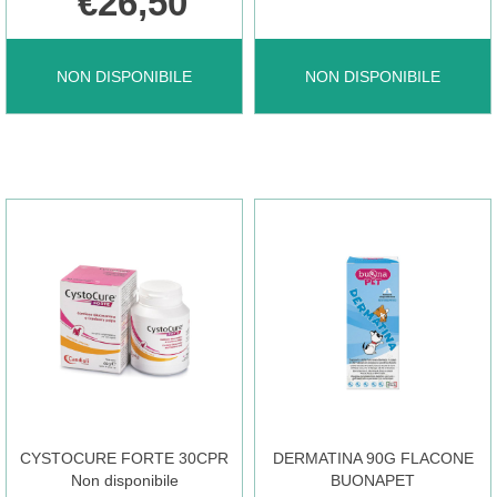
€26,50
CLOREXYDERM
CONFIS
NON DISPONIBILE
NON DISPONIBILE
SOL
ULTRA
4%
80CPR NON
200ML NON
È
È
DISPONIBILE
DISPONIBILE
CYSTOCURE FORTE 30CPR
DERMATINA 90G FLACONE
Non disponibile
BUONAPET