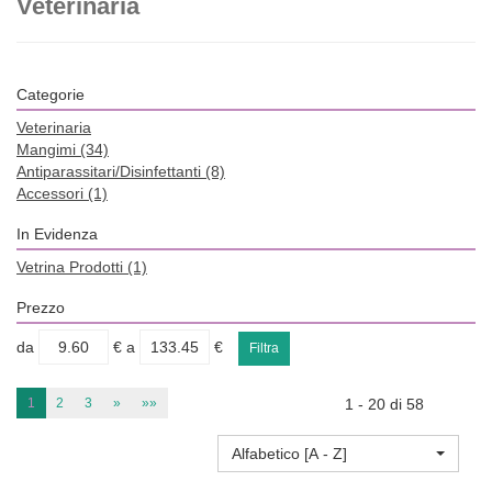
Veterinaria
Categorie
Veterinaria
Mangimi
(34)
Antiparassitari/Disinfettanti
(8)
Accessori
(1)
In Evidenza
Vetrina Prodotti
(1)
Prezzo
filtra
filtra
da
€
a
€
da
a
1
2
3
»
»»
1 - 20 di 58
Alfabetico [A - Z]