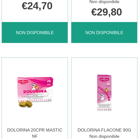
Non disponibile
€24,70
€29,80
CYSTOCURE
DERMATINA
NON DISPONIBILE
NON DISPONIBILE
FORTE
90G
30CPR NON
FLACONE
È
BUONAPET NON
DISPONIBILE
È
DOLORINA 20CPR MASTIC
DOLORINA FLACONE 90G
DISPONIBILE
NF
Non disponibile