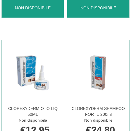
BROSPET
CAROBIN
NON DISPONIBILE
NON DISPONIBILE
MINI
PET
20CPR NON
FORTE
È
PASTA
DISPONIBILE
30G NON
È
CLOREXYDERM OTO LIQ
CLOREXYDERM SHAMPOO
50ML
FORTE 200ml
Non disponibile
Non disponibile
DISPONIBILE
€12,95
€24,80