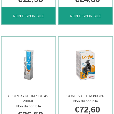
CLOREXYDERM
CLOREXYDERM
NON DISPONIBILE
NON DISPONIBILE
OTO
SHAMPOO
LIQ
FORTE
50ML NON
200ML NON
È
È
CLOREXYDERM SOL 4%
CONFIS ULTRA 80CPR
DISPONIBILE
DISPONIBILE
200ML
Non disponibile
Non disponibile
€72,60