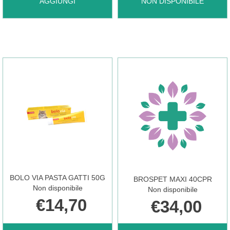
AGGIUNGI ARTIKRILL
BENDIAR
AGGIUNGI
NON DISPONIBILE
DOL
10CPR NON
CANE
È
60PRL AL
DISPONIBILE
CARRELLO
BOLO VIA PASTA GATTI 50G
BROSPET MAXI 40CPR
Non disponibile
Non disponibile
€14,70
€34,00