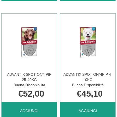
SPOT
SPOT
ON*4PIP
ON*4PIP
0-
10-
4KG AL
25KG AL
ADVANTIX SPOT ON*4PIP
ADVANTIX SPOT ON*4PIP 4-
CARRELLO
CARRELLO
25-40KG
10KG
Buona Disponibilità
Buona Disponibilità
€52,00
€45,10
AGGIUNGI ADVANTIX
AGGIUNGI ADVANTIX
AGGIUNGI
AGGIUNGI