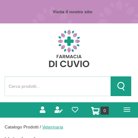
Passa
al
Visita il nostro sito
contenuto
principale
Farmacia
di
Cuvio
Cerca
Prodotto
Cerca Pr
prodotti
0
inseriti
Catalogo Prodotti /
Veterinaria